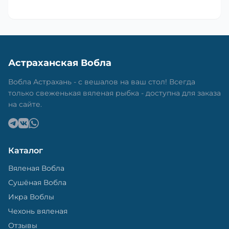
Астраханская Вобла
Вобла Астрахань - с вешалов на ваш стол! Всегда
только свеженькая вяленая рыбка - доступна для заказа
на сайте.
Каталог
Вяленая Вобла
Сушёная Вобла
Икра Воблы
Чехонь вяленая
Отзывы