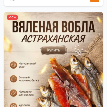
от 1кг
-10%