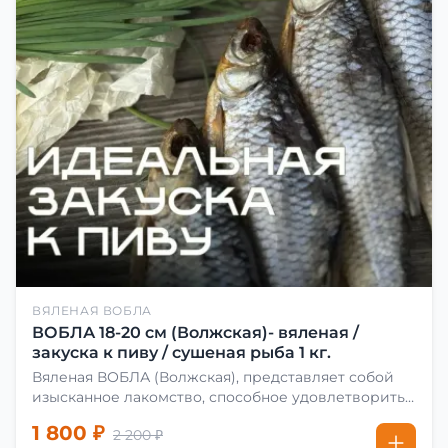
ВЯЛЕНАЯ ВОБЛА
ВОБЛА 18-20 см (Волжская)- вяленая /
закуска к пиву / сушеная рыба 1 кг.
Вяленая ВОБЛА (Волжская), представляет собой
изысканное лакомство, способное удовлетворить
даже самых взыскательных гурманов. Чтобы
1 800 ₽
2 200 ₽
сделать вяленую воблу, её сначала хорошо солят.