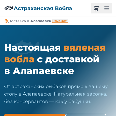
🐠
🐟
Астраханская Вобла
Доставка в
Алапаевск
изменить
🐟
Настоящая
вяленая
вобла
с доставкой
в Алапаевске
От астраханских рыбаков прямо к вашему
столу в Алапаевске. Натуральная засолка,
без консервантов — как у бабушки.