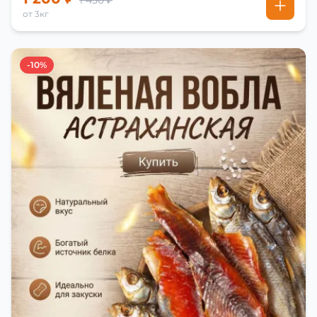
1 450 ₽
от 3кг
-10%