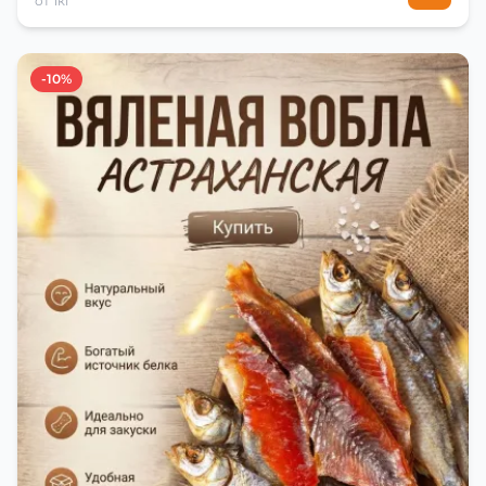
от 1кг
-10%