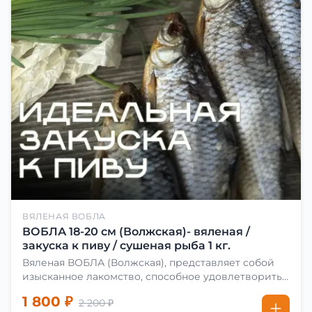
ВЯЛЕНАЯ ВОБЛА
ВОБЛА 18-20 см (Волжская)- вяленая /
закуска к пиву / сушеная рыба 1 кг.
Вяленая ВОБЛА (Волжская), представляет собой
изысканное лакомство, способное удовлетворить
даже самых взыскательных гурманов. Чтобы
1 800 ₽
2 200 ₽
сделать вяленую воблу, её сначала хорошо солят.