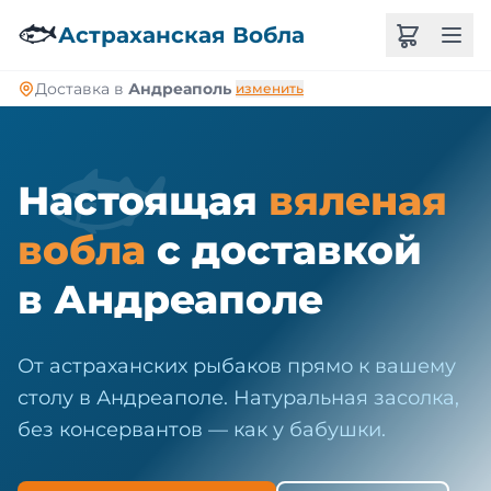
🐠
🐟
Астраханская Вобла
Доставка в
Андреаполь
изменить
🐟
Настоящая
вяленая
вобла
с доставкой
в Андреаполе
От астраханских рыбаков прямо к вашему
столу в Андреаполе. Натуральная засолка,
без консервантов — как у бабушки.