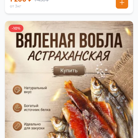
1 450 ₽
от 3кг
-10%