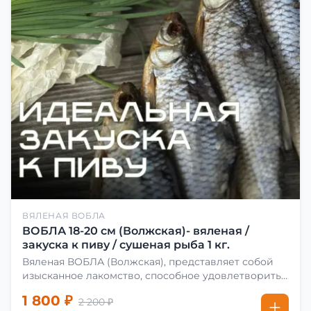
ВЯЛЕНАЯ ВОБЛА
ВОБЛА 18-20 см (Волжская)- вяленая /
закуска к пиву / сушеная рыба 1 кг.
Вяленая ВОБЛА (Волжская), представляет собой
изысканное лакомство, способное удовлетворить
даже самых взыскательных гурманов. Чтобы
1 800 ₽
2 200 ₽
сделать вяленую воблу, её сначала хорошо солят.