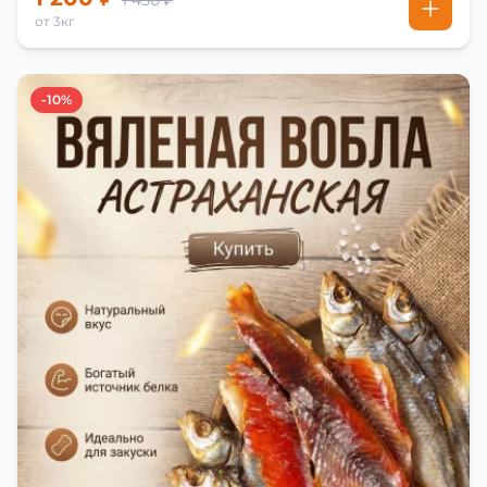
1 450 ₽
от 3кг
-10%