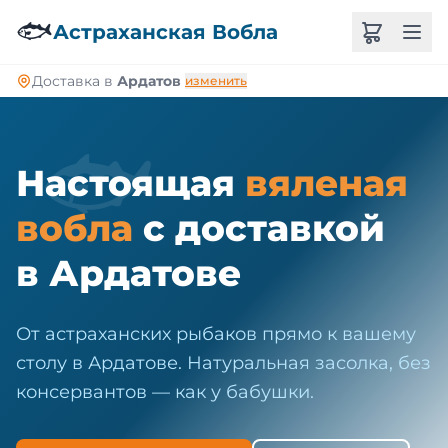
🐠
🐟
Астраханская Вобла
Доставка в
Ардатов
изменить
🐟
Настоящая
вяленая
вобла
с доставкой
в Ардатове
От астраханских рыбаков прямо к вашему
столу в Ардатове. Натуральная засолка, без
консервантов — как у бабушки.