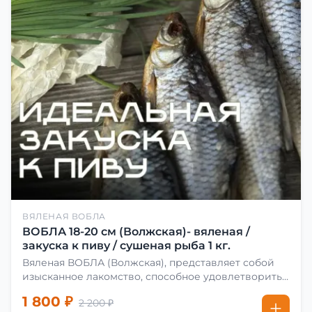
ВЯЛЕНАЯ ВОБЛА
ВОБЛА 18-20 см (Волжская)- вяленая /
закуска к пиву / сушеная рыба 1 кг.
Вяленая ВОБЛА (Волжская), представляет собой
изысканное лакомство, способное удовлетворить
даже самых взыскательных гурманов. Чтобы
1 800 ₽
2 200 ₽
сделать вяленую воблу, её сначала хорошо солят.