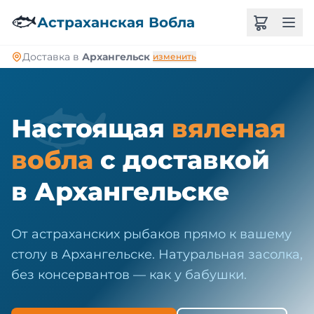
🐠
🐟
Астраханская Вобла
Доставка в
Архангельск
изменить
🐟
Настоящая
вяленая
вобла
с доставкой
в Архангельске
От астраханских рыбаков прямо к вашему
столу в Архангельске. Натуральная засолка,
без консервантов — как у бабушки.