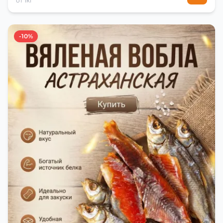
от 1кг
-10%