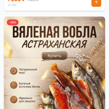
1 450 ₽
от 3кг
-10%