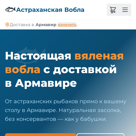
🐠
🐟
Астраханская Вобла
Доставка в
Армавир
изменить
🐟
Настоящая
вяленая
вобла
с доставкой
в Армавире
От астраханских рыбаков прямо к вашему
столу в Армавире. Натуральная засолка,
без консервантов — как у бабушки.