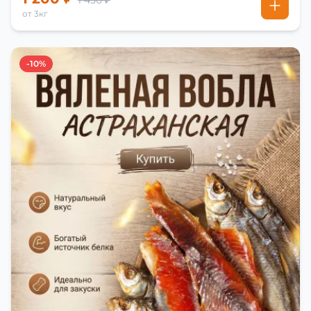
1 450 ₽
от 3кг
-10%