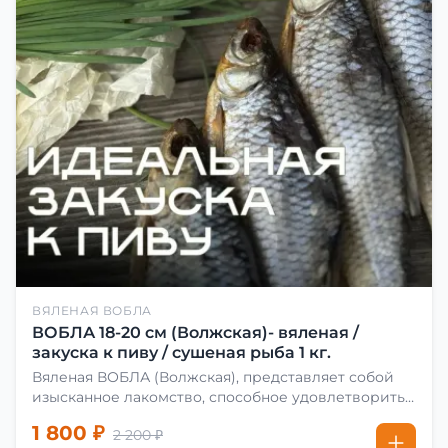
ВЯЛЕНАЯ ВОБЛА
ВОБЛА 18-20 см (Волжская)- вяленая /
закуска к пиву / сушеная рыба 1 кг.
Вяленая ВОБЛА (Волжская), представляет собой
изысканное лакомство, способное удовлетворить
даже самых взыскательных гурманов. Чтобы
1 800 ₽
2 200 ₽
сделать вяленую воблу, её сначала хорошо солят.