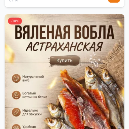
от 1кг
-10%