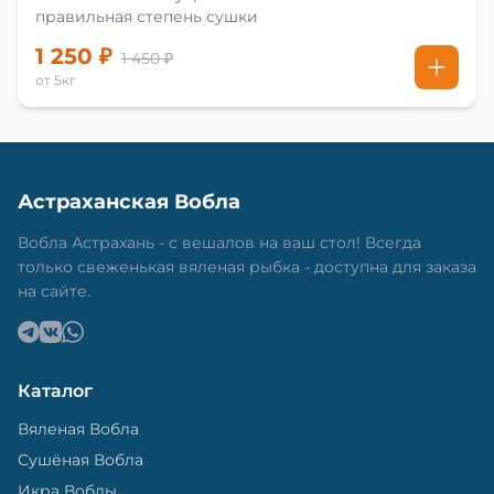
правильная степень сушки
1 250 ₽
1 450 ₽
от 5кг
Астраханская Вобла
Вобла Астрахань - с вешалов на ваш стол! Всегда
только свеженькая вяленая рыбка - доступна для заказа
на сайте.
Каталог
Вяленая Вобла
Сушёная Вобла
Икра Воблы