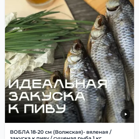
ВОБЛА 18-20 см (Волжская)- вяленая /
закуска к пиву / сушеная рыба 1 кг.