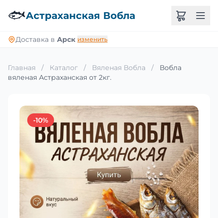
🐟
Астраханская Вобла
Доставка в
Арск
изменить
Главная
/
Каталог
/
Вяленая Вобла
/
Вобла
вяленая Астраханская от 2кг.
-10%