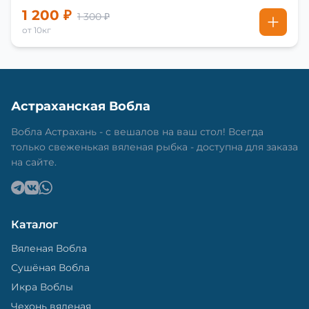
1 200 ₽
1 300 ₽
от 10кг
Астраханская Вобла
Вобла Астрахань - с вешалов на ваш стол! Всегда
только свеженькая вяленая рыбка - доступна для заказа
на сайте.
Каталог
Вяленая Вобла
Сушёная Вобла
Икра Воблы
Чехонь вяленая