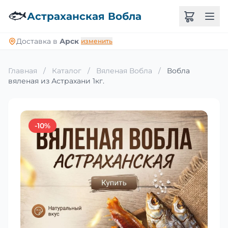
🐟
Астраханская Вобла
Доставка в
Арск
изменить
Главная
/
Каталог
/
Вяленая Вобла
/
Вобла
вяленая из Астрахани 1кг.
-10%