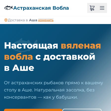
🐠
🐟
Астраханская Вобла
Доставка в
Аша
изменить
🐟
Настоящая
вяленая
вобла
с доставкой
в Аше
От астраханских рыбаков прямо к вашему
столу в Аше. Натуральная засолка, без
консервантов — как у бабушки.