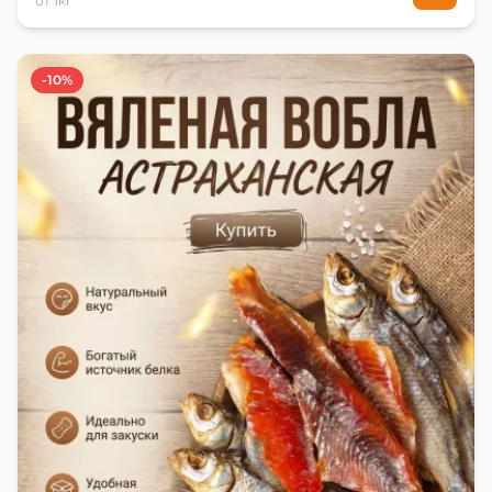
от 1кг
-10%