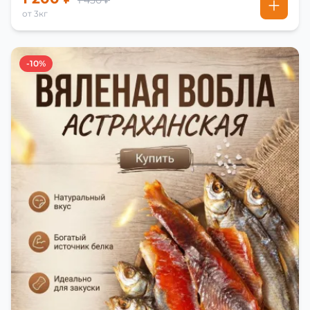
1 450 ₽
от 3кг
-10%