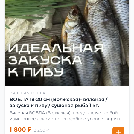
ВЯЛЕНАЯ ВОБЛА
ВОБЛА 18-20 см (Волжская)- вяленая /
закуска к пиву / сушеная рыба 1 кг.
Вяленая ВОБЛА (Волжская), представляет собой
изысканное лакомство, способное удовлетворить
даже самых взыскательных гурманов. Чтобы
1 800 ₽
2 200 ₽
сделать вяленую воблу, её сначала хорошо солят.