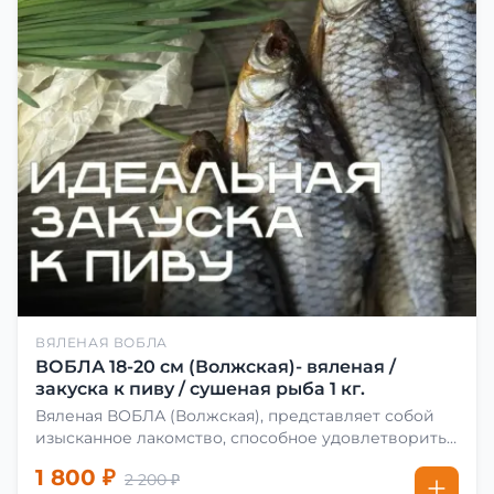
ВЯЛЕНАЯ ВОБЛА
ВОБЛА 18-20 см (Волжская)- вяленая /
закуска к пиву / сушеная рыба 1 кг.
Вяленая ВОБЛА (Волжская), представляет собой
изысканное лакомство, способное удовлетворить
даже самых взыскательных гурманов. Чтобы
1 800 ₽
2 200 ₽
сделать вяленую воблу, её сначала хорошо солят.