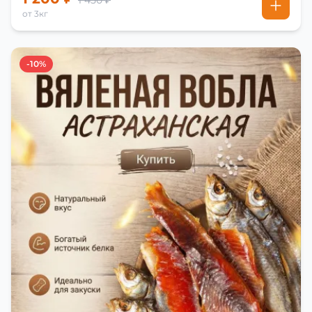
1 450 ₽
от 3кг
-10%