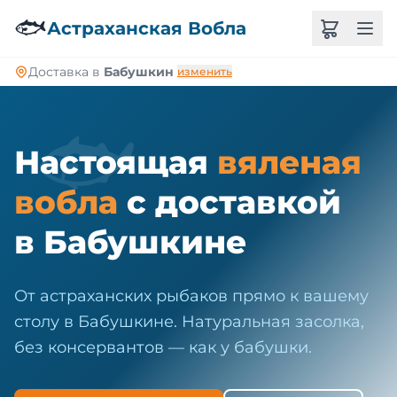
🐠
🐟
Астраханская Вобла
Доставка в
Бабушкин
изменить
🐟
Настоящая
вяленая
вобла
с доставкой
в Бабушкине
От астраханских рыбаков прямо к вашему
столу в Бабушкине. Натуральная засолка,
без консервантов — как у бабушки.