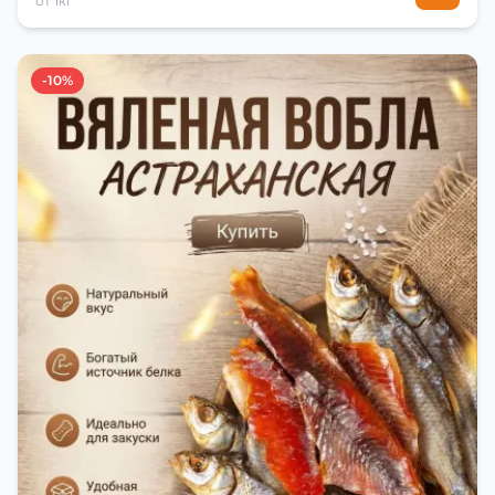
от 1кг
-10%