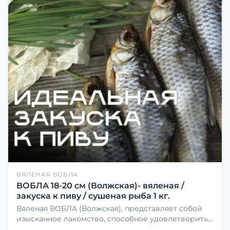
ВЯЛЕНАЯ ВОБЛА
ВОБЛА 18-20 см (Волжская)- вяленая /
закуска к пиву / сушеная рыба 1 кг.
Вяленая ВОБЛА (Волжская), представляет собой
изысканное лакомство, способное удовлетворить
даже самых взыскательных гурманов. Чтобы