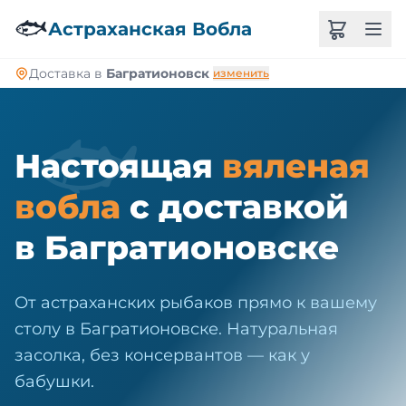
🐠
🐟
Астраханская Вобла
Доставка в
Багратионовск
изменить
🐟
Настоящая
вяленая
вобла
с доставкой
в Багратионовске
От астраханских рыбаков прямо к вашему
столу в Багратионовске. Натуральная
засолка, без консервантов — как у
бабушки.