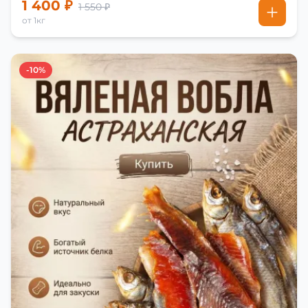
1 400 ₽
1 550 ₽
от 1кг
-10%