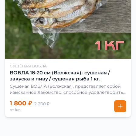
СУШЁНАЯ ВОБЛА
ВОБЛА 18-20 см (Волжская)- сушеная /
закуска к пиву / сушеная рыба 1 кг.
Сушеная ВОБЛА (Волжская), представляет собой
изысканное лакомство, способное удовлетворить
даже самых взыскательных гурманов. Чтобы
1 800 ₽
2 200 ₽
сделать вяленую воблу, её сначала хорошо солят.
от 1кг.
Для этого используют старые рецепты и
современные способы. Благодаря этому рыба
остаётся вкусной и ароматной. Каждый шаг в
приготовлении вяленой воблы делают с учётом
времени года. Это помогает сохранить рыбу