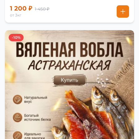
1 200 ₽
1 450 ₽
от 3кг
-10%