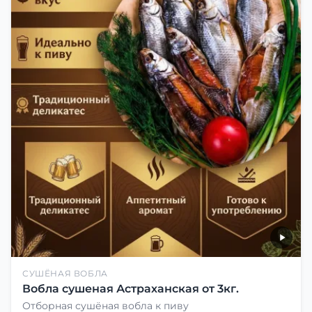
СУШЁНАЯ ВОБЛА
Вобла сушеная Астраханская от 3кг.
Отборная сушёная вобла к пиву