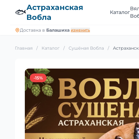
Астраханская
Вя
🐟
Каталог
Вобла
Во
Доставка в
Балашиха
изменить
Главная
/
Каталог
/
Сушёная Вобла
/
Астраханск
-15%