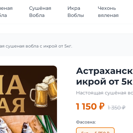
леная
Сушёная
Икра
Чехонь
бла
Вобла
Воблы
вяленая
ая сушеная вобла с икрой от 5кг.
Астраханск
икрой от 5к
Настоящая сушёная во
1 150 ₽
1 350 ₽
Фасовка: