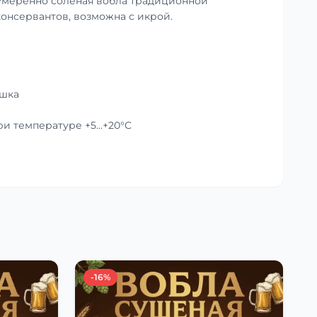
умеренно солёная вобла традиционной
консервантов, возможна с икрой.
ушка
при температуре +5…+20°C
-16%