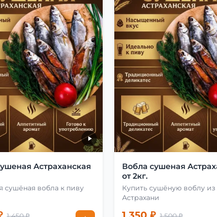
сушеная Астраханская
Вобла сушеная Астрах
от 2кг.
 сушёная вобла к пиву
Купить сушёную воблу из
Астрахани
₽
1 350 ₽
1 450 ₽
1 500 ₽