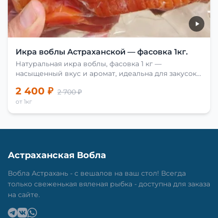
Икра воблы Астраханской — фасовка 1кг.
Натуральная икра воблы, фасовка 1 кг —
насыщенный вкус и аромат, идеальна для закусок
и приготовления блюд.
2 400 ₽
2 700 ₽
от 1кг
Астраханская Вобла
Вобла Астрахань - с вешалов на ваш стол! Всегда
только свеженькая вяленая рыбка - доступна для заказа
на сайте.