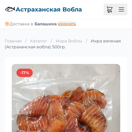
🐟
Астраханская Вобла
Доставка в
Балашиха
изменить
Главная
/
Каталог
/
Икра Воблы
/
Икра вяленая
(Астраханская вобла) 500гр.
-17%