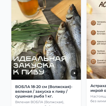
Астраха
ВОБЛА 18-20 см (Волжская)-
икрой о
вяленая / закуска к пиву /
сушеная рыба 1 кг.
Настоящ
без хими
Вяленая ВОБЛА (Волжская),