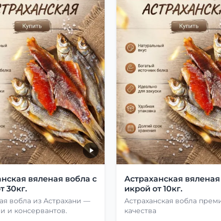
нская вяленая вобла с
Астраханская вяленая
т 30кг.
икрой от 10кг.
ая вобла из Астрахани —
Астраханская вобла прем
и и консервантов.
качества