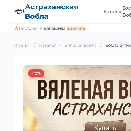
Астраханская
Вя
🐟
Каталог
Вобла
Во
Доставка в
Балашиха
изменить
Главная
/
Каталог
/
Вяленая Вобла
/
Вобла вялен
-10%