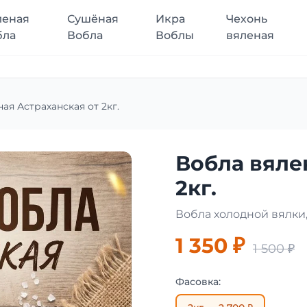
леная
Сушёная
Икра
Чехонь
бла
Вобла
Воблы
вяленая
ая Астраханская от 2кг.
Вобла вяле
2кг.
Вобла холодной вялки,
1 350 ₽
1 500 ₽
Фасовка: