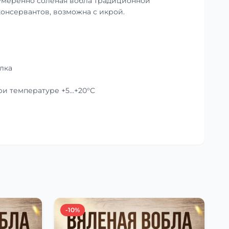
умеренно солёная вобла традиционной
консервантов, возможна с икрой.
лка
при температуре +5…+20°C
-10%