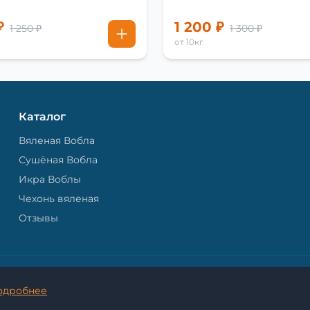
₽
1 200 ₽
1 250 ₽
1 300 ₽
от 10кг
Каталог
Вяленая Вобла
Сушёная Вобла
Икра Воблы
Чехонь вяленая
Отзывы
© 2026 Астраханская Вобла. - Все права защищены.
одробнее