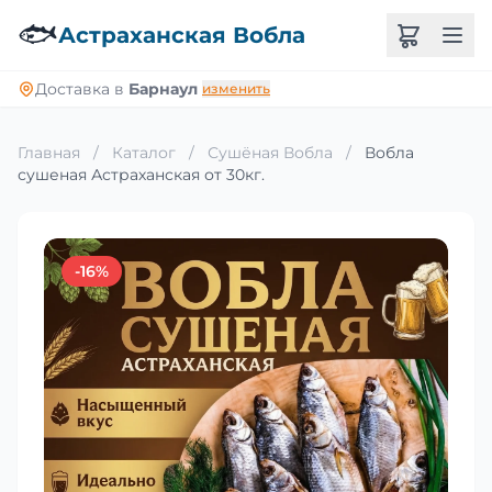
🐟
Астраханская Вобла
Доставка в
Барнаул
изменить
Главная
/
Каталог
/
Сушёная Вобла
/
Вобла
сушеная Астраханская от 30кг.
-16%