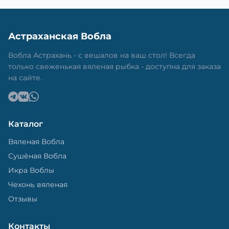
Астраханская Вобла
Вобла Астрахань - с вешалов на ваш стол! Всегда
только свеженькая вяленая рыбка - доступна для заказа
на сайте.
Каталог
Вяленая Вобла
Сушёная Вобла
Икра Воблы
Чехонь вяленая
Отзывы
Контакты