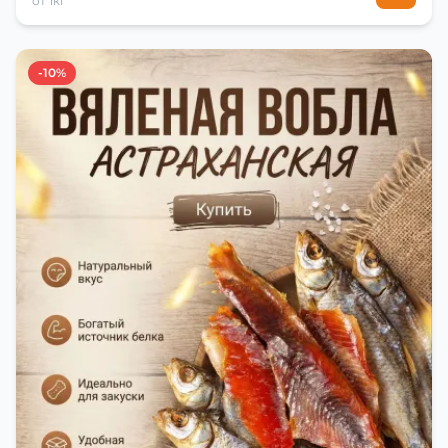
от 1кг
-10%