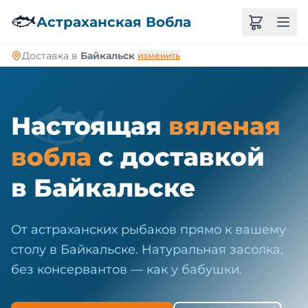
🐠
🐟
Астраханская Вобла
Доставка в
Байкальск
изменить
🐟
Настоящая
вяленая
вобла
с доставкой
в Байкальске
От астраханских рыбаков прямо к вашему
столу в Байкальске. Натуральная засолка,
без консервантов — как у бабушки.