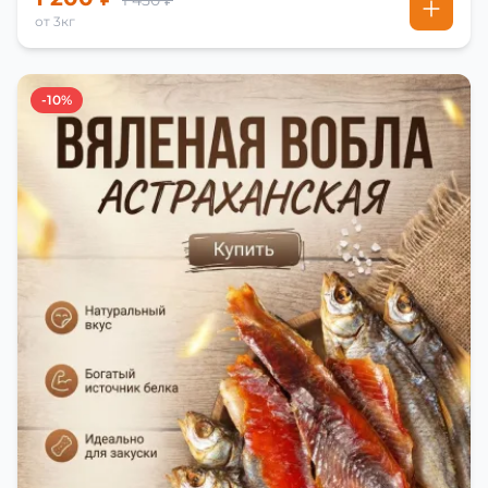
1 450 ₽
от 3кг
-10%