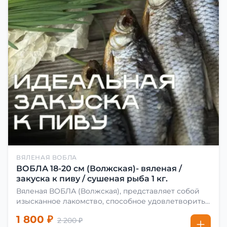
ВЯЛЕНАЯ ВОБЛА
ВОБЛА 18-20 см (Волжская)- вяленая /
закуска к пиву / сушеная рыба 1 кг.
Вяленая ВОБЛА (Волжская), представляет собой
изысканное лакомство, способное удовлетворить
даже самых взыскательных гурманов. Чтобы
1 800 ₽
2 200 ₽
сделать вяленую воблу, её сначала хорошо солят.