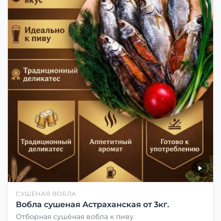
СУШЁНАЯ ВОБЛА
Вобла сушеная Астраханская от 3кг.
Отборная сушёная вобла к пиву