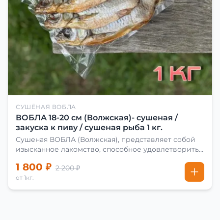
СУШЁНАЯ ВОБЛА
ВОБЛА 18-20 см (Волжская)- сушеная /
закуска к пиву / сушеная рыба 1 кг.
Сушеная ВОБЛА (Волжская), представляет собой
изысканное лакомство, способное удовлетворить
даже самых взыскательных гурманов. Чтобы
1 800 ₽
2 200 ₽
сделать вяленую воблу, её сначала хорошо солят.
от 1кг.
Для этого используют старые рецепты и
современные способы. Благодаря этому рыба
остаётся вкусной и ароматной. Каждый шаг в
приготовлении вяленой воблы делают с учётом
времени года. Это помогает сохранить рыбу