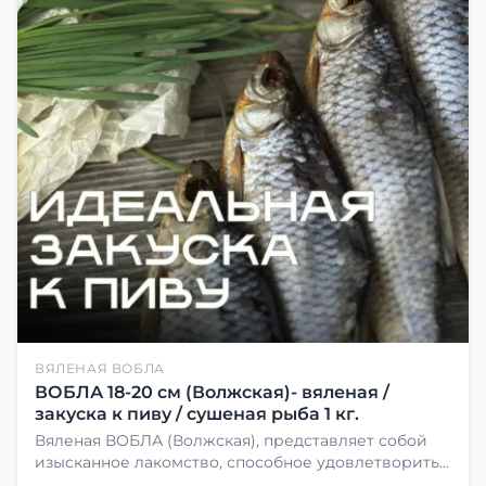
ВЯЛЕНАЯ ВОБЛА
ВОБЛА 18-20 см (Волжская)- вяленая /
закуска к пиву / сушеная рыба 1 кг.
Вяленая ВОБЛА (Волжская), представляет собой
изысканное лакомство, способное удовлетворить
даже самых взыскательных гурманов. Чтобы