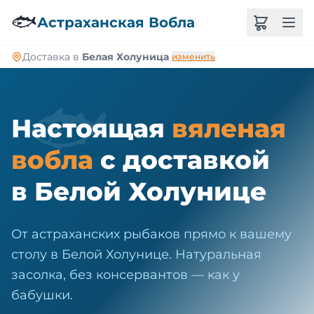
🐠
🐟
Астраханская Вобла
Доставка в
Белая Холуница
изменить
🐟
Настоящая
вяленая
вобла
с доставкой
в Белой Холунице
От астраханских рыбаков прямо к вашему
столу в Белой Холунице. Натуральная
засолка, без консервантов — как у
бабушки.