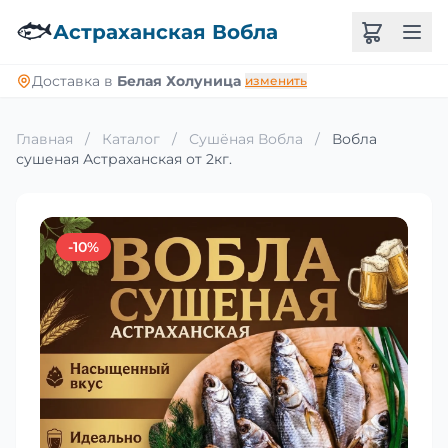
🐟
Астраханская Вобла
Доставка в
Белая Холуница
изменить
Главная
/
Каталог
/
Сушёная Вобла
/
Вобла
сушеная Астраханская от 2кг.
-10%