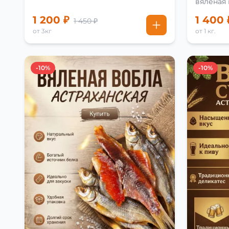
вяленая
рецепту
1 200 ₽
1 400 
1 450 ₽
от 3кг
от 1 кг.
-10%
-10%