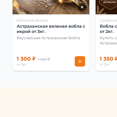
ВЯЛЕНАЯ ВОБЛА
СУШЁНА
Астраханская вяленая вобла с
Вобла 
икрой от 3кг.
от 2кг.
Вкуснейшая Астраханская Вобла
Купить 
Астраха
1 300 ₽
1 350 
1 450 ₽
от 3кг
от 2кг