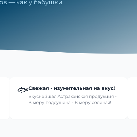
ов — как у бабушки.
🐟
Свежая - изумительная на вкус!
Вкуснейшая Астраханская продукция -
!
В меру подсушена - В меру соленая!