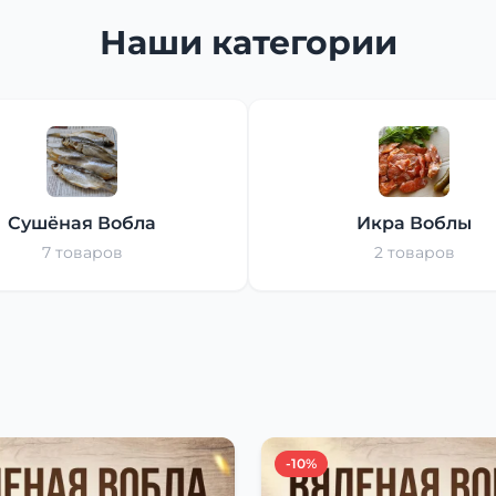
Наши категории
Сушёная Вобла
Икра Воблы
7 товаров
2 товаров
-10%