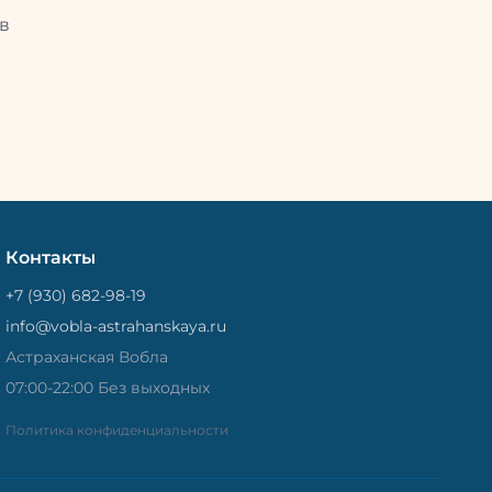
Потом
рыбу упаковывают в специальный
циальный
в
пакет, чтобы она не портилась и не
лась и не
теряла влагу. Вяленая вобла — это
не просто вкусная еда, но и
 и
пример того, как можно сочетать
очетать
старые рецепты и современные
менные
технологии. Её можно есть с
ь с
напитками, и это будет очень
ень
вкусно.
Контакты
+7 (930) 682-98-19
info@vobla-astrahanskaya.ru
Астраханская Вобла
07:00-22:00 Без выходных
Политика конфиденциальности