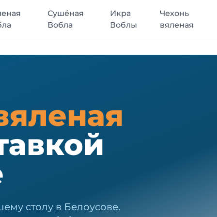
леная
Сушёная
Икра
Чехонь
бла
Вобла
Воблы
вяленая
вяленая
тавкой
е
ему столу в Белоусове.