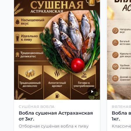
СУШЁНАЯ ВОБЛА
ВЯЛЕНАЯ
Вобла сушеная Астраханская
Вобла 
от 3кг.
1кг.
Отборная сушёная вобла к пиву
Классиче