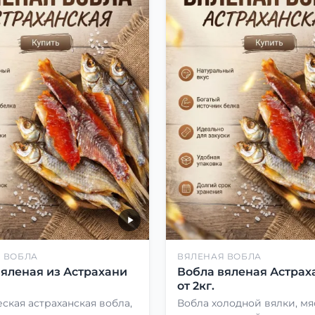
 ВОБЛА
ВЯЛЕНАЯ ВОБЛА
вяленая из Астрахани
Вобла вяленая Астрах
от 2кг.
ская астраханская вобла,
Вобла холодной вялки, мя