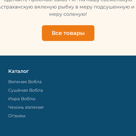
свежей и качественной. 
рыбу упаковывают в спе
Астраханскую вяленую рыбку в меру подсушенную и 
пакет, чтобы она не порти
меру соленую!
теряла влагу. Вяленая вобла — это
не просто вкусная еда, но
пример того, как можно с
Все товары
старые рецепты и совре
технологии. Её можно ест
напитками, и это будет оч
вкусно.
Каталог
Вяленая Вобла
Сушёная Вобла
Икра Воблы
Чехонь вяленая
Отзывы