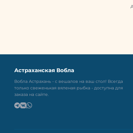
Астраханская Вобла
Вобла Астрахань - с вешалов на ваш стол! Всегда
только свеженькая вяленая рыбка - доступна для
заказа на сайте.