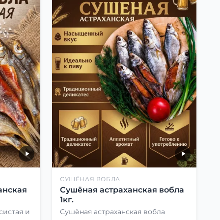
СУШЁНАЯ ВОБЛА
анская
Сушёная астраханская вобла
1кг.
систая и
Сушёная астраханская вобла