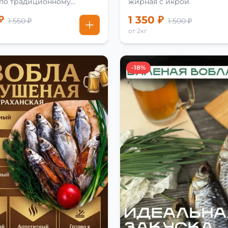
 по традиционному
жирная с икрой.
₽
1 350 ₽
1 550 ₽
1 500 ₽
от 2кг
-18%