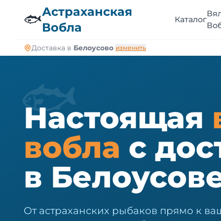
🐠
Астраханская
Вя
🐟
Каталог
Вобла
Во
Доставка в
Белоусово
изменить
🐟
Настоящая
вобла
с дос
в Белоусов
От астраханских рыбаков прямо к ваш