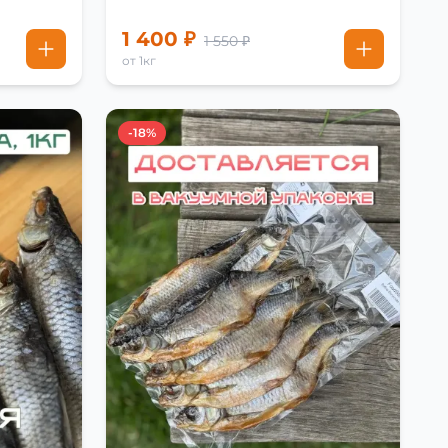
1 400 ₽
1 550 ₽
от 1кг
-18%