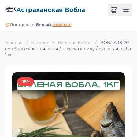
🐟
Астраханская Вобла
Доставка в
Белый
изменить
Главная
/
Каталог
/
Вяленая Вобла
/
ВОБЛА 18-20
см (Волжская)- вяленая / закуска к пиву / сушеная рыба
1 кг.
-18%