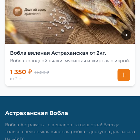
Вобла вяленая Астраханская от 2кг.
Вобла холодной вялки, мясистая и жирная с икрой.
1 350 ₽
1 500 ₽
от 2кг
Астраханская Вобла
Вобла Астрахань - с вешалов на ваш стол! Всегда
только свеженькая вяленая рыбка - доступна для заказа
на сайте.