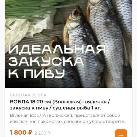
ВЯЛЕНАЯ ВОБЛА
ВОБЛА 18-20 см (Волжская)- вяленая /
закуска к пиву / сушеная рыба 1 кг.
Вяленая ВОБЛА (Волжская), представляет собой
изысканное лакомство, способное удовлетворить
даже самых взыскательных гурманов. Чтобы
1 800 ₽
2 200 ₽
сделать вяленую воблу, её сначала хорошо солят.