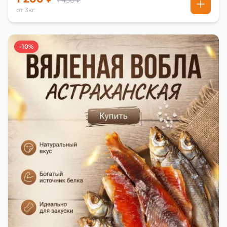
1 450 ₽
от 3кг
-10%