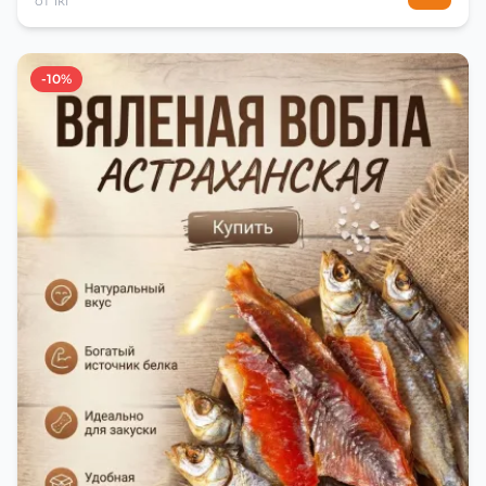
от 1кг
-10%