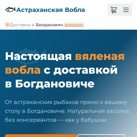
🐠
🐟
Астраханская Вобла
Доставка в
Богданович
изменить
🐟
Настоящая
вяленая
вобла
с доставкой
в Богдановиче
От астраханских рыбаков прямо к вашему
столу в Богдановиче. Натуральная засолка,
без консервантов — как у бабушки.