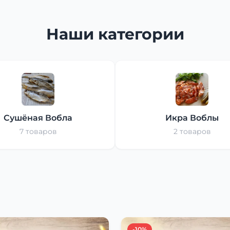
Наши категории
Сушёная Вобла
Икра Воблы
7 товаров
2 товаров
-10%