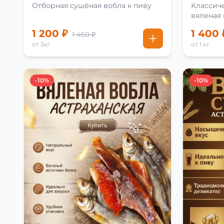
Отборная сушёная вобла к пиву
Классиче
вяленая
рецепту
1 200 ₽
1 400 
1 450 ₽
от 3кг
от 1 кг.
-10%
-10%