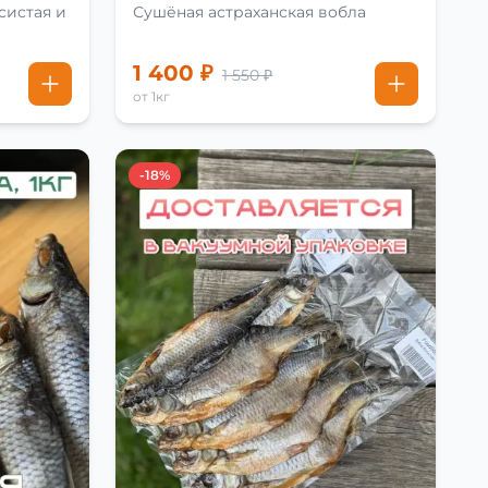
систая и
Сушёная астраханская вобла
1 400 ₽
1 550 ₽
от 1кг
-18%