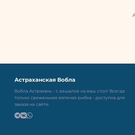
Астраханская Вобла
Вобла Астрахань - с вешалов на ваш стол! Всегда
только свеженькая вяленая рыбка - доступна для
заказа на сайте.