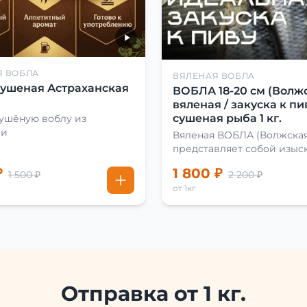
Я ВОБЛА
ВЯЛЕНАЯ ВОБЛА
сушеная Астраханская
ВОБЛА 18-20 см (Волжс
вяленая / закуска к пив
сушеная рыба 1 кг.
сушёную воблу из
ни
Вяленая ВОБЛА (Волжская
представляет собой изыс
лакомство, способное
₽
1 800 ₽
1 500 ₽
2 200 ₽
удовлетворить даже самы
от 1кг
взыскательных гурманов. Чтобы
сделать вяленую воблу, е
хорошо солят. Для этого
используют старые рецеп
современные способы. Бл
этому рыба остаётся вкус
ароматной. Каждый шаг в
приготовлении вяленой 
Отправка от 1 кг.
делают с учётом времени 