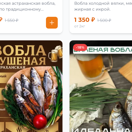
ская астраханская вобла,
Вобла холодной вялки, мя
 по традиционному
жирная с икрой.
₽
1 350 ₽
1 550 ₽
1 500 ₽
от 2кг
-18%