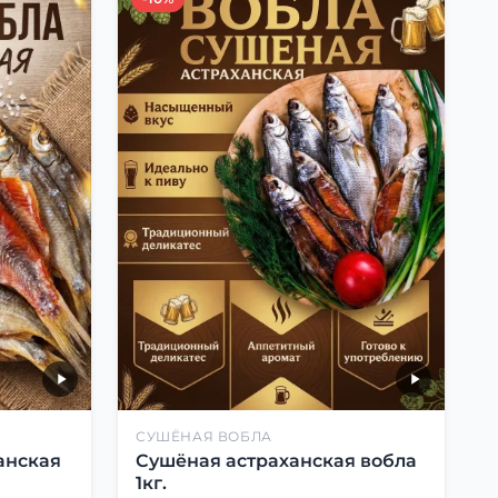
СУШЁНАЯ ВОБЛА
анская
Сушёная астраханская вобла
1кг.