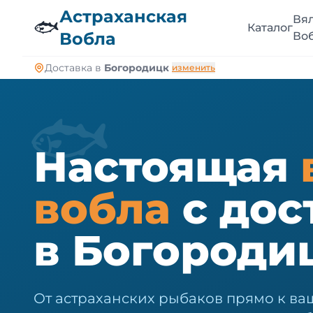
🐠
Астраханская
Вя
🐟
Каталог
Вобла
Во
Доставка в
Богородицк
изменить
🐟
Настоящая
вобла
с дос
в Богороди
От астраханских рыбаков прямо к ва