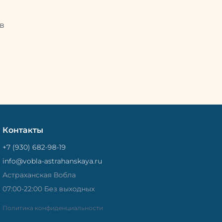
Это помогает сохранить рыбу
рыбу
свежей и качественной. Потом
Потом
рыбу упаковывают в специальный
циальный
в
пакет, чтобы она не портилась и не
лась и не
теряла влагу. Вяленая вобла — это
не просто вкусная еда, но и
 и
пример того, как можно сочетать
очетать
старые рецепты и современные
менные
технологии. Её можно есть с
ь с
напитками, и это будет очень
ень
вкусно.
Контакты
+7 (930) 682-98-19
info@vobla-astrahanskaya.ru
Астраханская Вобла
07:00-22:00 Без выходных
Политика конфиденциальности