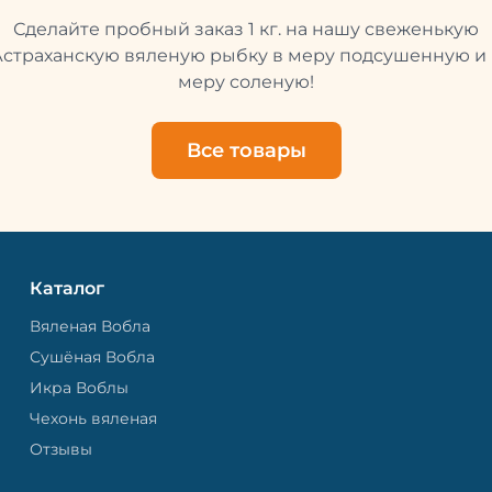
Это помогает сохранить 
Сделайте пробный заказ 1 кг. на нашу свеженькую
свежей и качественной. 
рыбу упаковывают в спе
Астраханскую вяленую рыбку в меру подсушенную и 
пакет, чтобы она не порти
меру соленую!
теряла влагу. Вяленая вобла — это
не просто вкусная еда, но
пример того, как можно с
Все товары
старые рецепты и совре
технологии. Её можно ест
напитками, и это будет оч
вкусно.
Каталог
Вяленая Вобла
Сушёная Вобла
Икра Воблы
Чехонь вяленая
Отзывы