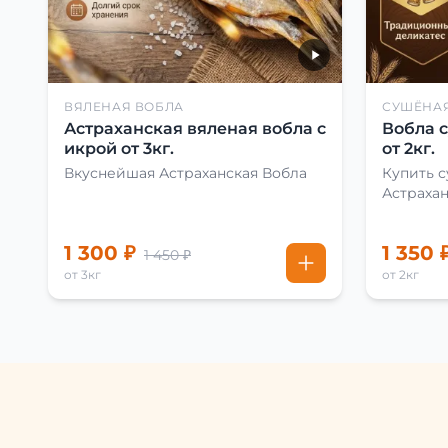
ВЯЛЕНАЯ ВОБЛА
СУШЁНА
Астраханская вяленая вобла с
Вобла 
икрой от 3кг.
от 2кг.
Вкуснейшая Астраханская Вобла
Купить 
Астраха
1 300 ₽
1 350 
1 450 ₽
от 3кг
от 2кг