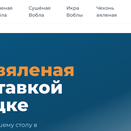
леная
Сушёная
Икра
Чехонь
бла
Вобла
Воблы
вяленая
вяленая
тавкой
цке
шему столу в