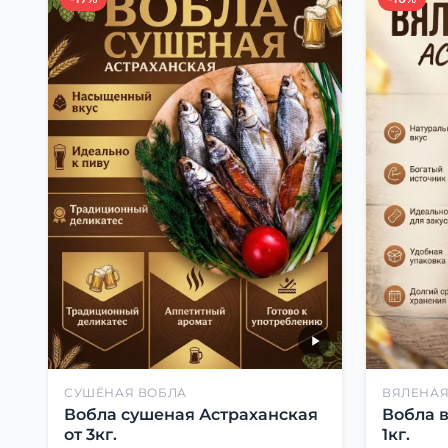
СУШЁНАЯ ВОБЛА
ВЯЛЕНАЯ
Вобла сушеная Астраханская
Вобла 
от 3кг.
1кг.