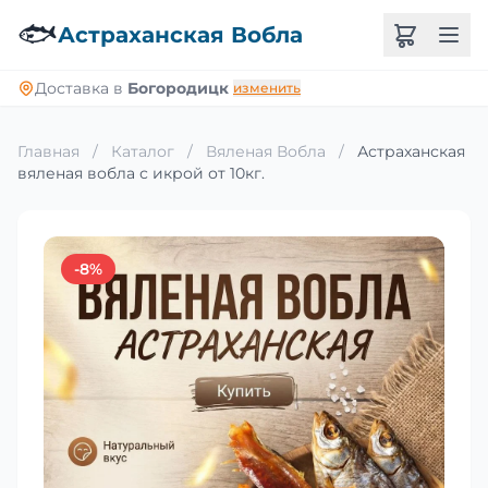
🐟
Астраханская Вобла
Доставка в
Богородицк
изменить
Главная
/
Каталог
/
Вяленая Вобла
/
Астраханская
вяленая вобла с икрой от 10кг.
-8%