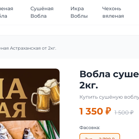
леная
Сушёная
Икра
Чехонь
бла
Вобла
Воблы
вяленая
ная Астраханская от 2кг.
Вобла суше
2кг.
Купить сушёную воблу
1 350 ₽
1 500 ₽
Фасовка: