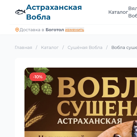
Астраханская
Вя
🐟
Каталог
Вобла
Во
Доставка в
Боготол
изменить
Главная
/
Каталог
/
Сушёная Вобла
/
Вобла суше
-10%