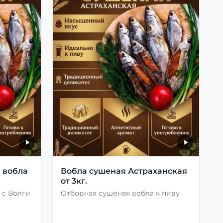
 вобла
Вобла сушеная Астраханская
от 3кг.
 с Волги
Отборная сушёная вобла к пиву