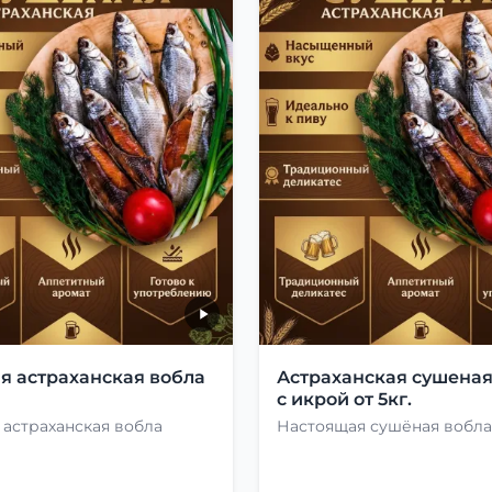
я астраханская вобла
Астраханская сушеная
с икрой от 5кг.
астраханская вобла
Настоящая сушёная вобла