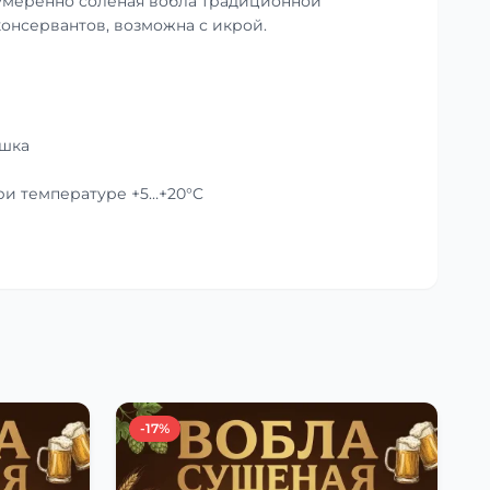
умеренно солёная вобла традиционной
консервантов, возможна с икрой.
ушка
при температуре +5…+20°C
-17%