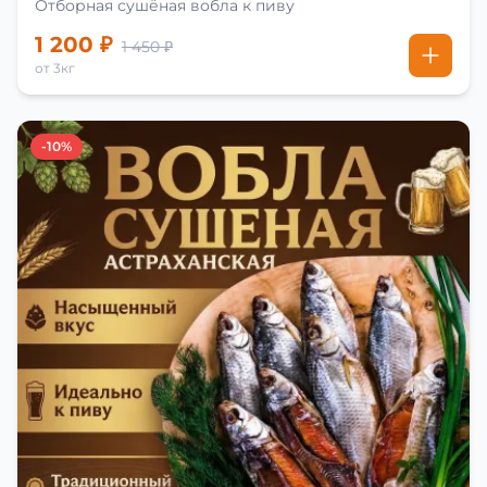
Отборная сушёная вобла к пиву
1 200 ₽
1 450 ₽
от 3кг
-10%