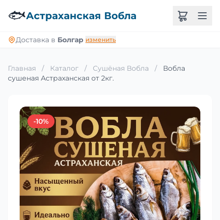
🐟
Астраханская Вобла
Доставка в
Болгар
изменить
Главная
/
Каталог
/
Сушёная Вобла
/
Вобла
сушеная Астраханская от 2кг.
-10%