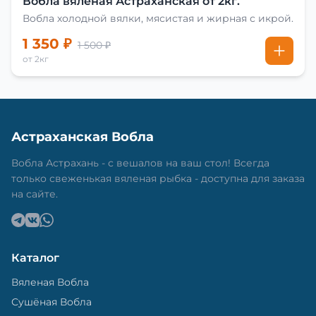
Вобла вяленая Астраханская от 2кг.
Вобла холодной вялки, мясистая и жирная с икрой.
1 350 ₽
1 500 ₽
от 2кг
Астраханская Вобла
Вобла Астрахань - с вешалов на ваш стол! Всегда
только свеженькая вяленая рыбка - доступна для заказа
на сайте.
Каталог
Вяленая Вобла
Сушёная Вобла