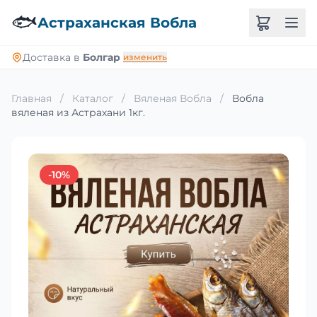
🐟
Астраханская Вобла
Доставка в
Болгар
изменить
Главная
/
Каталог
/
Вяленая Вобла
/
Вобла
вяленая из Астрахани 1кг.
-10%