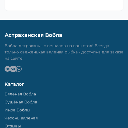
Астраханская Вобла
Вобла Астрахань - с вешалов на ваш стол! Всегда
только свеженькая вяленая рыбка - доступна для заказа
на сайте.
Каталог
Вяленая Вобла
Сушёная Вобла
Икра Воблы
Чехонь вяленая
Отзывы