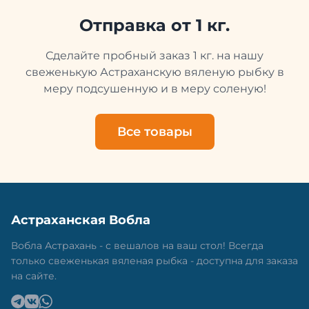
в специальный пакет, чтобы она не портилась и не
теряла влагу. Вяленая вобла — это не просто
Отправка от 1 кг.
вкусная еда, но и пример того, как можно сочетать
старые рецепты и современные технологии. Её
Сделайте пробный заказ 1 кг. на нашу
можно есть с напитками, и это будет очень вкусно.
свеженькую Астраханскую вяленую рыбку в
меру подсушенную и в меру соленую!
Все товары
Астраханская Вобла
Вобла Астрахань - с вешалов на ваш стол! Всегда
только свеженькая вяленая рыбка - доступна для заказа
на сайте.