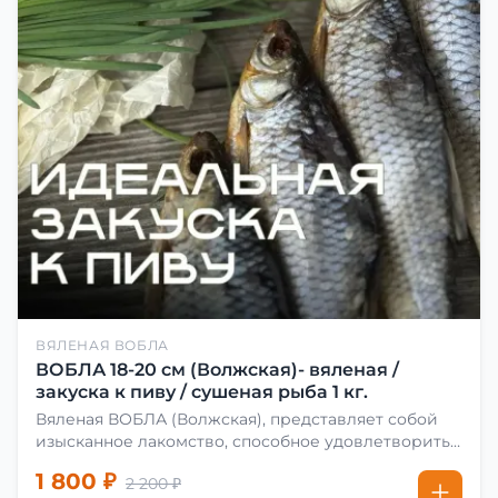
ВЯЛЕНАЯ ВОБЛА
ВОБЛА 18-20 см (Волжская)- вяленая /
закуска к пиву / сушеная рыба 1 кг.
Вяленая ВОБЛА (Волжская), представляет собой
изысканное лакомство, способное удовлетворить
даже самых взыскательных гурманов. Чтобы
1 800 ₽
2 200 ₽
сделать вяленую воблу, её сначала хорошо солят.