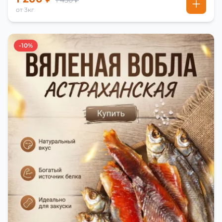
1 450 ₽
от 3кг
-10%