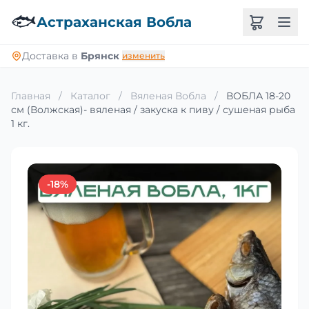
🐟
Астраханская Вобла
Доставка в
Брянск
изменить
Главная
/
Каталог
/
Вяленая Вобла
/
ВОБЛА 18-20
см (Волжская)- вяленая / закуска к пиву / сушеная рыба
1 кг.
-18%