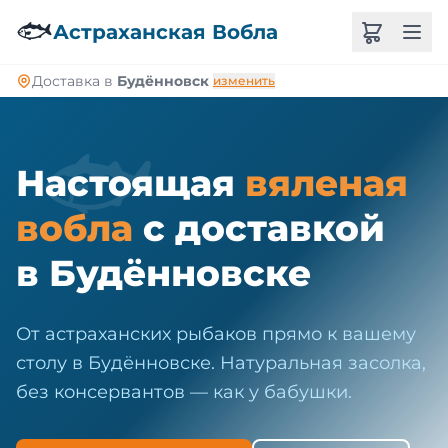
🐠
🐟
Астраханская Вобла
Доставка в
Будённовск
изменить
🐟
Настоящая
вяленая
вобла
с доставкой
в Будённовске
От астраханских рыбаков прямо к вашему
столу в Будённовске. Натуральная засолка,
без консервантов — как у бабушки.