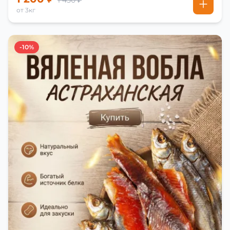
1 450 ₽
от 3кг
-10%