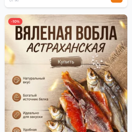
от 1кг
-10%