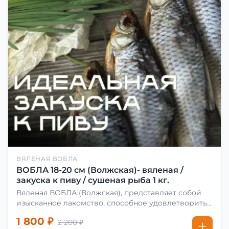
ВЯЛЕНАЯ ВОБЛА
ВОБЛА 18-20 см (Волжская)- вяленая /
закуска к пиву / сушеная рыба 1 кг.
Вяленая ВОБЛА (Волжская), представляет собой
изысканное лакомство, способное удовлетворить
даже самых взыскательных гурманов. Чтобы
1 800 ₽
2 200 ₽
сделать вяленую воблу, её сначала хорошо солят.