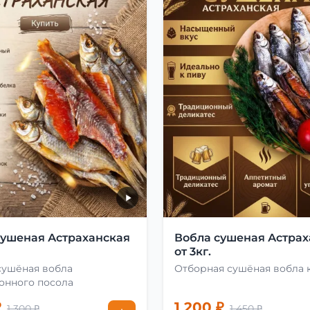
сушеная Астраханская
Вобла сушеная Астрах
от 3кг.
сушёная вобла
Отборная сушёная вобла 
онного посола
₽
1 200 ₽
1 300 ₽
1 450 ₽