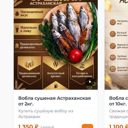
Вобла сушеная Астраханская
Вобла 
от 2кг.
от 10кг.
Купить сушёную воблу из
Свежая 
Астрахани
традици
1 350 ₽
1 100 
1 500 ₽