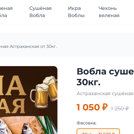
леная
Сушёная
Икра
Чехонь
бла
Вобла
Воблы
вяленая
ная Астраханская от 30кг.
Вобла суше
30кг.
Астраханская сушёна
1 050 ₽
1 250 ₽
Фасовка: