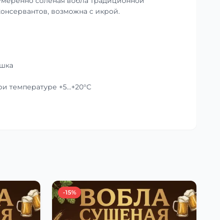
умеренно солёная вобла традиционной
консервантов, возможна с икрой.
ушка
при температуре +5…+20°C
-15%