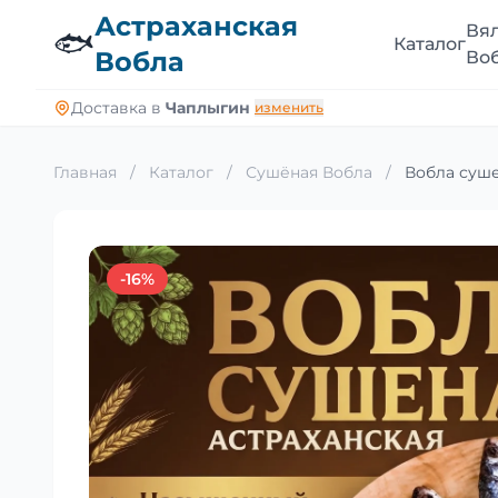
Астраханская
Вя
🐟
Каталог
Вобла
Во
Доставка в
Чаплыгин
изменить
Главная
/
Каталог
/
Сушёная Вобла
/
Вобла суше
-16%