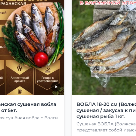
анская сушеная вобла
ВОБЛА 18-20 см (Волжс
от 5кг.
сушеная / закуска к пи
сушеная рыба 1 кг.
ая сушёная вобла с Волги
Сушеная ВОБЛА (Волжская
представляет собой изыс
лакомство, способное