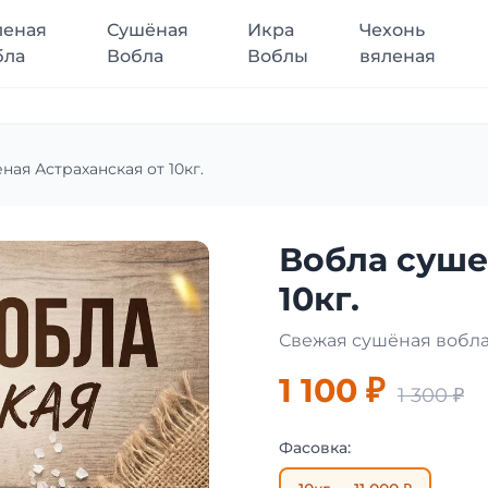
леная
Сушёная
Икра
Чехонь
бла
Вобла
Воблы
вяленая
ная Астраханская от 10кг.
Вобла суше
10кг.
Свежая сушёная вобла
1 100 ₽
1 300 ₽
Фасовка: