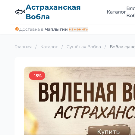
Астраханская
Вя
🐟
Каталог
Вобла
Во
Доставка в
Чаплыгин
изменить
Главная
/
Каталог
/
Сушёная Вобла
/
Вобла суше
-15%