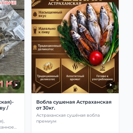
кая)-
Вобла сушеная Астраханская
ву /
от 30кг.
Астраханская сушёная вобла
),
премиум
канное