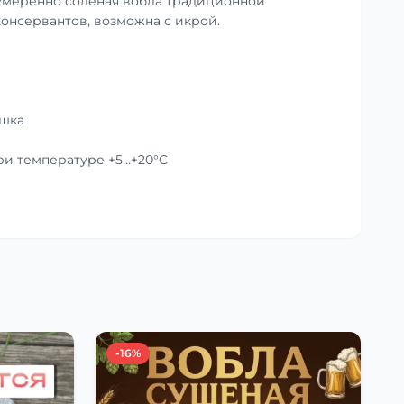
умеренно солёная вобла традиционной
консервантов, возможна с икрой.
ушка
при температуре +5…+20°C
-16%