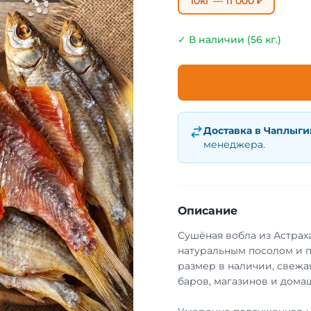
10кг — 11 000 ₽
✓ В наличии (56 кг.)
Доставка в
Чаплыги
менеджера.
Описание
Сушёная вобла из Астрах
натуральным посолом и 
размер в наличии, свежа
баров, магазинов и домаш