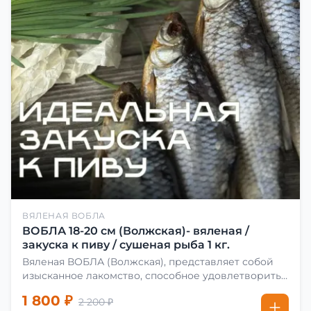
ВЯЛЕНАЯ ВОБЛА
ВОБЛА 18-20 см (Волжская)- вяленая /
закуска к пиву / сушеная рыба 1 кг.
Вяленая ВОБЛА (Волжская), представляет собой
изысканное лакомство, способное удовлетворить
даже самых взыскательных гурманов. Чтобы
1 800 ₽
2 200 ₽
сделать вяленую воблу, её сначала хорошо солят.