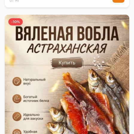
от 1кг
-10%