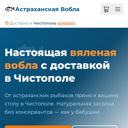
🐠
🐟
Астраханская Вобла
Доставка в
Чистополь
изменить
🐟
Настоящая
вяленая
вобла
с доставкой
в Чистополе
От астраханских рыбаков прямо к вашему
столу в Чистополе. Натуральная засолка,
без консервантов — как у бабушки.