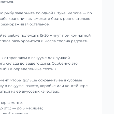
ваться.
ю рыбу заверните по одной штуке, мелкие — по
особе хранения вы сможете брать ровно столько
е размораживая остальное.
те рыбке полежать 15-30 минут при комнатной
успела разморозиться и могла сполна радовать
ы отправляем в вакууме для лучшей
го склада до вашего дома. Особенно это
 рыбы в определенные сезоны
мент, чтобы дольше сохранить её вкусовые
ку в вакууме, пакете, коробке или контейнере —
аться на её вкусовых качествах.
пергаменте:
до 8°С) — до 3 месяцев;
— до 6 месяцев.