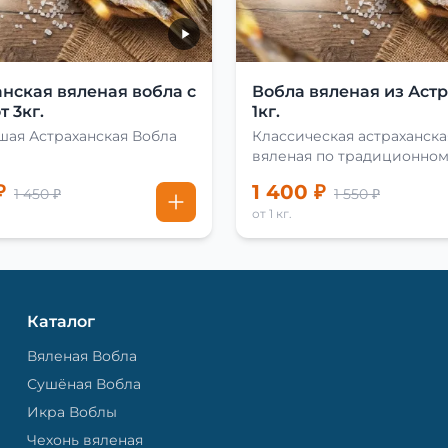
нская вяленая вобла с
Вобла вяленая из Аст
т 3кг.
1кг.
шая Астраханская Вобла
Классическая астраханска
вяленая по традиционно
рецепту
₽
1 400 ₽
1 450 ₽
1 550 ₽
от 1 кг.
Каталог
Вяленая Вобла
Сушёная Вобла
Икра Воблы
Чехонь вяленая