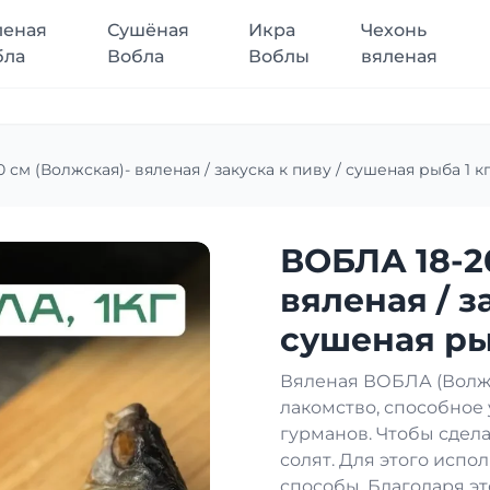
леная
Сушёная
Икра
Чехонь
бла
Вобла
Воблы
вяленая
 см (Волжская)- вяленая / закуска к пиву / сушеная рыба 1 кг
ВОБЛА 18-2
вяленая / з
сушеная рыб
Вяленая ВОБЛА (Волжс
лакомство, способное
гурманов. Чтобы сдела
солят. Для этого исп
способы. Благодаря эт