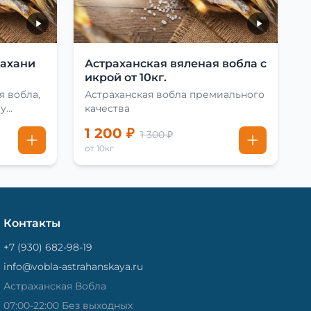
рахани
Астраханская вяленая вобла с
икрой от 10кг.
я вобла,
Астраханская вобла премиального
му
качества
1 200 ₽
1 300 ₽
от 10кг
Контакты
+7 (930) 682-98-19
info@vobla-astrahanskaya.ru
Астраханская Вобла
07:00-22:00 Без выходных