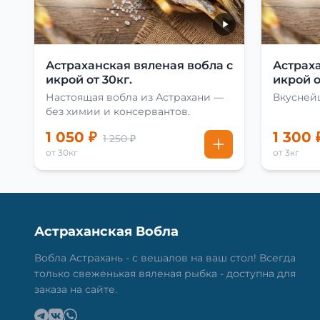
Астраханская вяленая вобла с
Астраха
икрой от 30кг.
икрой о
Настоящая вобла из Астрахани —
Вкусней
без химии и консервантов.
1 050 ₽
1 300 
1 250 ₽
от 30кг
от 3кг
Астраханская Вобла
Вобла Астрахань - с вешалов на ваш стол! Всегда
только свеженькая вяленая рыбка - доступна для
заказа на сайте.