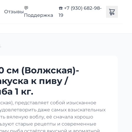
💬
☎️ +7 (930) 682-98-
Отзывы
Поддержка
19
.
0 см (Волжская)-
акуска к пиву /
а 1 кг.
кая), представляет собой изысканное
 удовлетворить даже самых взыскательных
ть вяленую воблу, её сначала хорошо
ользуют старые рецепты и современные
ому рыба остаётся вкусной и ароматной.