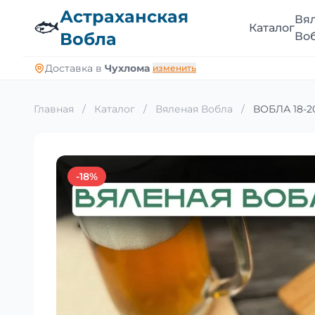
Астраханская
Вя
🐟
Каталог
Вобла
Во
Доставка в
Чухлома
изменить
Главная
/
Каталог
/
Вяленая Вобла
/
ВОБЛА 18-20
-18%