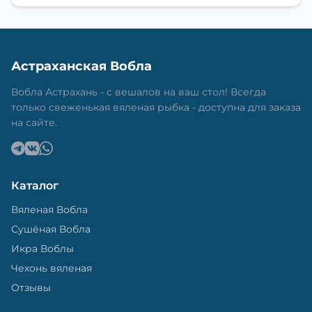
Астраханская Вобла
Вобла Астрахань - с вешалов на ваш стол! Всегда
только свеженькая вяленая рыбка - доступна для заказа
на сайте.
Каталог
Вяленая Вобла
Сушёная Вобла
Икра Воблы
Чехонь вяленая
Отзывы