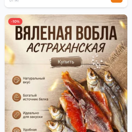
от 1кг
-10%