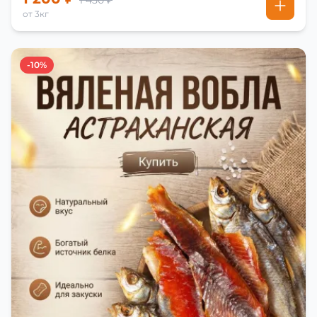
1 450 ₽
от 3кг
-10%