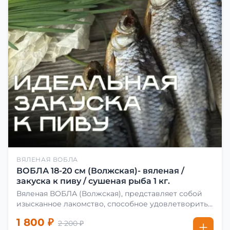
ВЯЛЕНАЯ ВОБЛА
ВОБЛА 18-20 см (Волжская)- вяленая /
закуска к пиву / сушеная рыба 1 кг.
Вяленая ВОБЛА (Волжская), представляет собой
изысканное лакомство, способное удовлетворить
даже самых взыскательных гурманов. Чтобы
1 800 ₽
2 200 ₽
сделать вяленую воблу, её сначала хорошо солят.