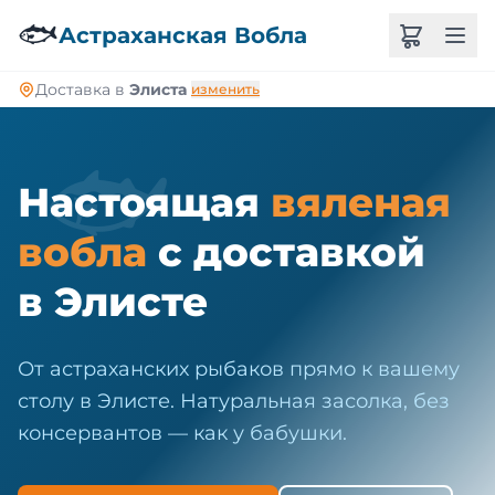
🐠
🐟
Астраханская Вобла
Доставка в
Элиста
изменить
🐟
Настоящая
вяленая
вобла
с доставкой
в Элисте
От астраханских рыбаков прямо к вашему
столу в Элисте. Натуральная засолка, без
консервантов — как у бабушки.