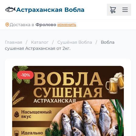
🐟
Астраханская Вобла
Доставка в
Фролово
изменить
Главная
/
Каталог
/
Сушёная Вобла
/
Вобла
сушеная Астраханская от 2кг.
-10%