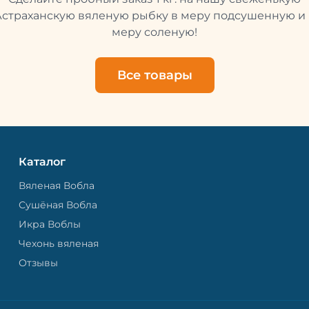
свежей и качественной. 
рыбу упаковывают в спе
Астраханскую вяленую рыбку в меру подсушенную и 
пакет, чтобы она не порти
меру соленую!
теряла влагу. Вяленая вобла — это
не просто вкусная еда, но
пример того, как можно с
Все товары
старые рецепты и совре
технологии. Её можно ест
напитками, и это будет оч
вкусно.
Каталог
Вяленая Вобла
Сушёная Вобла
Икра Воблы
Чехонь вяленая
Отзывы