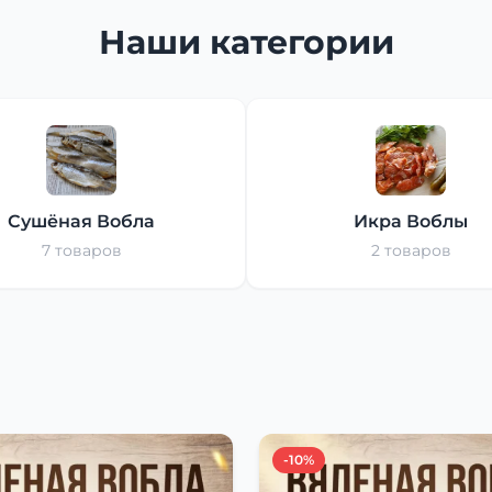
Наши категории
Сушёная Вобла
Икра Воблы
7 товаров
2 товаров
-10%