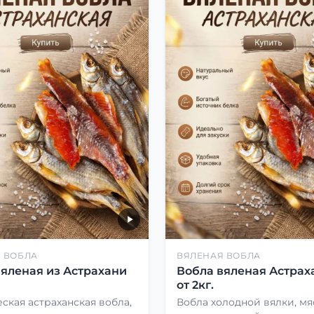
 ВОБЛА
ВЯЛЕНАЯ ВОБЛА
вяленая из Астрахани
Вобла вяленая Астрах
от 2кг.
ская астраханская вобла,
Вобла холодной вялки, мя