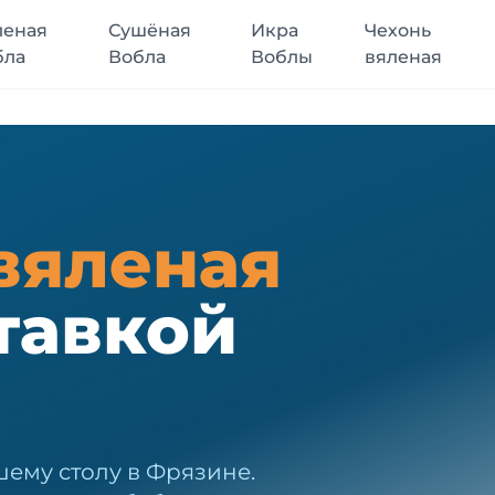
леная
Сушёная
Икра
Чехонь
бла
Вобла
Воблы
вяленая
вяленая
тавкой
шему столу в Фрязине.