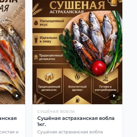
СУШЁНАЯ ВОБЛА
анская
Сушёная астраханская вобла
1кг.
систая и
Сушёная астраханская вобла