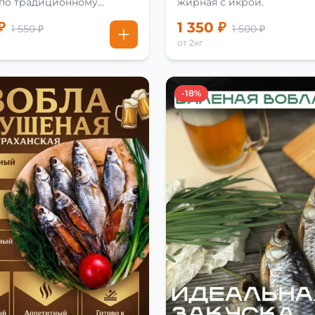
 по традиционному
жирная с икрой.
₽
1 350 ₽
1 550 ₽
1 500 ₽
от 2кг
-18%