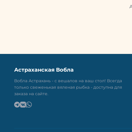
Астраханская Вобла
Вобла Астрахань - с вешалов на ваш стол! Всегда
только свеженькая вяленая рыбка - доступна для
заказа на сайте.