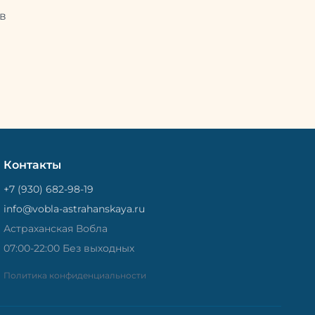
Потом
рыбу упаковывают в специальный
циальный
в
пакет, чтобы она не портилась и не
лась и не
теряла влагу. Вяленая вобла — это
не просто вкусная еда, но и
 и
пример того, как можно сочетать
очетать
старые рецепты и современные
менные
технологии. Её можно есть с
ь с
напитками, и это будет очень
ень
вкусно.
Контакты
+7 (930) 682-98-19
info@vobla-astrahanskaya.ru
Астраханская Вобла
07:00-22:00 Без выходных
Политика конфиденциальности