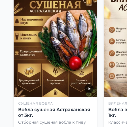
СУШЁНАЯ ВОБЛА
ВЯЛЕНАЯ
Вобла сушеная Астраханская
Вобла 
от 3кг.
1кг.
Отборная сушёная вобла к пиву
Классиче