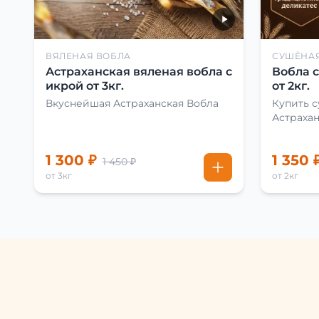
ВЯЛЕНАЯ ВОБЛА
СУШЁНА
Астраханская вяленая вобла с
Вобла 
икрой от 3кг.
от 2кг.
Вкуснейшая Астраханская Вобла
Купить 
Астраха
1 300 ₽
1 350 
1 450 ₽
от 3кг
от 2кг