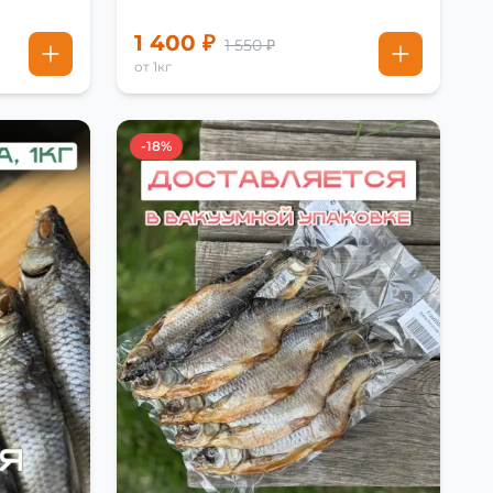
1 400 ₽
1 550 ₽
от 1кг
-18%