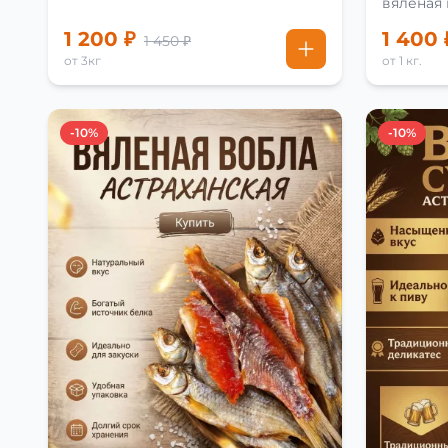
вяленая
рецепту
1 200 ₽
1 400 
1 450 ₽
от 3кг
от 1 кг.
-10%
-10%