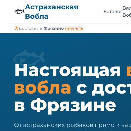
🐠
Астраханская
Вя
🐟
Каталог
Вобла
Во
Доставка в
Фрязино
изменить
🐟
Настоящая
вобла
с дос
в Фрязине
От астраханских рыбаков прямо к ва