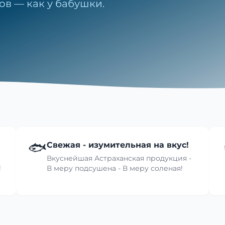
ов — как у бабушки.
🐟
Свежая - изумительная на вкус!
Вкуснейшая Астраханская продукция -
!
В меру подсушена - В меру соленая!