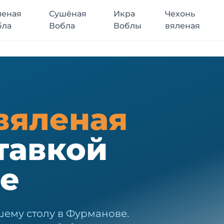
леная
Сушёная
Икра
Чехонь
бла
Вобла
Воблы
вяленая
вяленая
тавкой
е
шему столу в Фурманове.