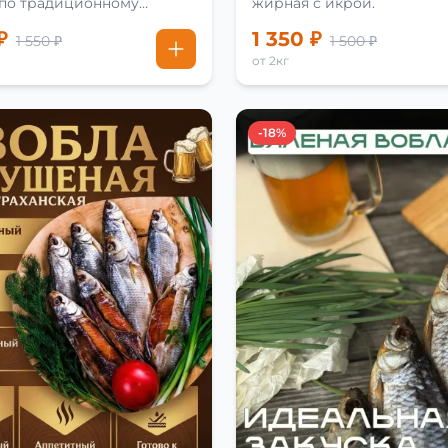
 по традиционному
жирная с икрой.
₽
1 350 ₽
1 550 ₽
1 500 ₽
от 2кг
-18%