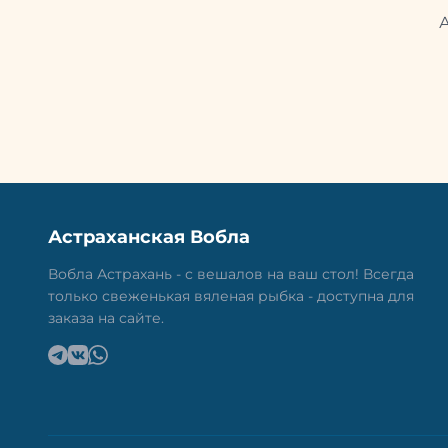
Астраханская Вобла
Вобла Астрахань - с вешалов на ваш стол! Всегда
только свеженькая вяленая рыбка - доступна для
заказа на сайте.