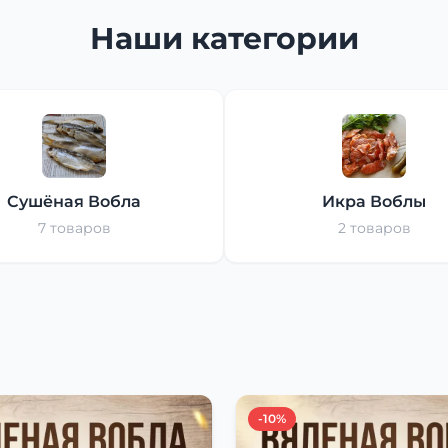
Наши категории
Сушёная Вобла
Икра Воблы
7 товаров
2 товаров
-10%