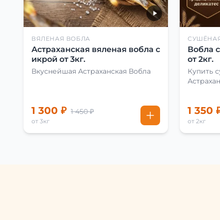
ВЯЛЕНАЯ ВОБЛА
СУШЁНА
Астраханская вяленая вобла с
Вобла 
икрой от 3кг.
от 2кг.
Вкуснейшая Астраханская Вобла
Купить 
Астраха
1 300 ₽
1 350 
1 450 ₽
от 3кг
от 2кг