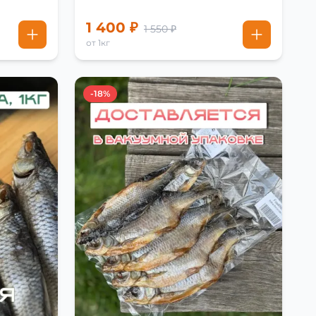
1 400 ₽
1 550 ₽
от 1кг
-18%