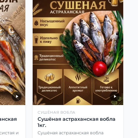
СУШЁНАЯ ВОБЛА
анская
Сушёная астраханская вобла
1кг.
систая и
Сушёная астраханская вобла