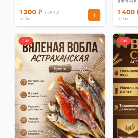
вяленая
рецепту
1 200 ₽
1 400 
1 450 ₽
от 3кг
от 1 кг.
-10%
-10%