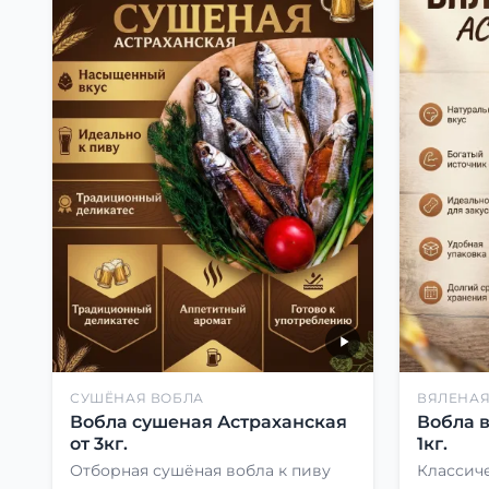
СУШЁНАЯ ВОБЛА
ВЯЛЕНАЯ
Вобла сушеная Астраханская
Вобла 
от 3кг.
1кг.
Отборная сушёная вобла к пиву
Классиче