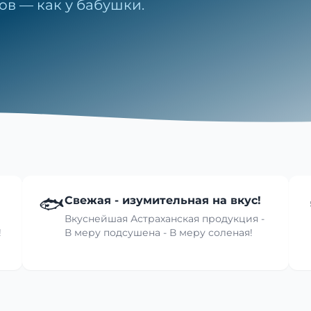
ов — как у бабушки.
🐟
Свежая - изумительная на вкус!
Вкуснейшая Астраханская продукция -
!
В меру подсушена - В меру соленая!