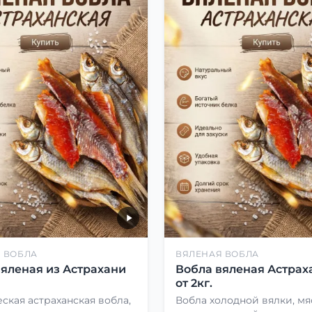
 ВОБЛА
ВЯЛЕНАЯ ВОБЛА
вяленая из Астрахани
Вобла вяленая Астрах
от 2кг.
ская астраханская вобла,
Вобла холодной вялки, мя