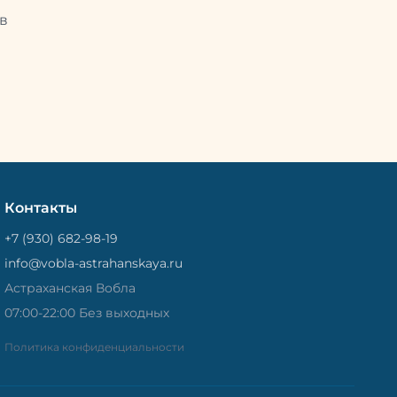
Потом
рыбу упаковывают в специальный
циальный
в
пакет, чтобы она не портилась и не
лась и не
теряла влагу. Вяленая вобла — это
не просто вкусная еда, но и
 и
пример того, как можно сочетать
очетать
старые рецепты и современные
менные
технологии. Её можно есть с
ь с
напитками, и это будет очень
ень
вкусно.
Контакты
+7 (930) 682-98-19
info@vobla-astrahanskaya.ru
Астраханская Вобла
07:00-22:00 Без выходных
Политика конфиденциальности