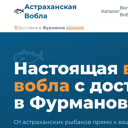
🐠
Астраханская
Вя
🐟
Каталог
Вобла
Во
Доставка в
Фурманов
изменить
🐟
Настоящая
вобла
с дос
в Фурманов
От астраханских рыбаков прямо к ва