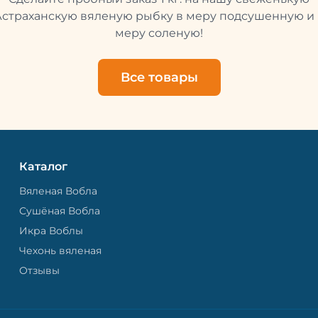
свежей и качественной. 
рыбу упаковывают в спе
Астраханскую вяленую рыбку в меру подсушенную и 
пакет, чтобы она не порти
меру соленую!
теряла влагу. Вяленая вобла — это
не просто вкусная еда, но
пример того, как можно с
Все товары
старые рецепты и совре
технологии. Её можно ест
напитками, и это будет оч
вкусно.
Каталог
Вяленая Вобла
Сушёная Вобла
Икра Воблы
Чехонь вяленая
Отзывы