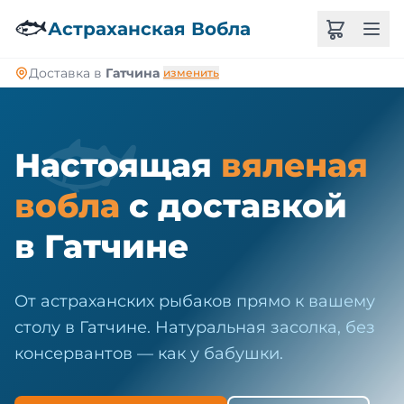
🐠
🐟
Астраханская Вобла
Доставка в
Гатчина
изменить
🐟
Настоящая
вяленая
вобла
с доставкой
в Гатчине
От астраханских рыбаков прямо к вашему
столу в Гатчине. Натуральная засолка, без
консервантов — как у бабушки.