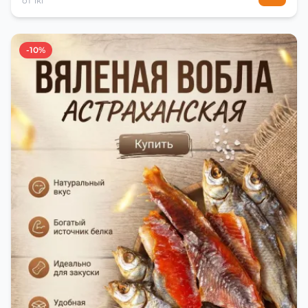
от 1кг
-10%