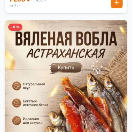
1 450 ₽
от 3кг
-10%