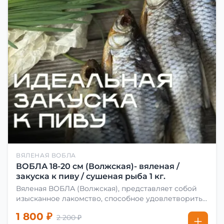
ВЯЛЕНАЯ ВОБЛА
ВОБЛА 18-20 см (Волжская)- вяленая /
закуска к пиву / сушеная рыба 1 кг.
Вяленая ВОБЛА (Волжская), представляет собой
изысканное лакомство, способное удовлетворить
даже самых взыскательных гурманов. Чтобы
1 800 ₽
2 200 ₽
сделать вяленую воблу, её сначала хорошо солят.