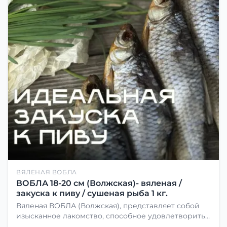
ВЯЛЕНАЯ ВОБЛА
ВОБЛА 18-20 см (Волжская)- вяленая /
закуска к пиву / сушеная рыба 1 кг.
Вяленая ВОБЛА (Волжская), представляет собой
изысканное лакомство, способное удовлетворить
даже самых взыскательных гурманов. Чтобы