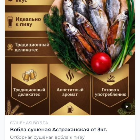
СУШЁНАЯ ВОБЛА
Вобла сушеная Астраханская от 3кг.
Отборная сушёная вобла к пиву