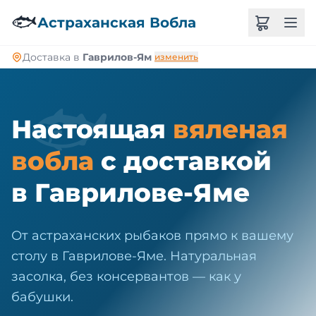
🐠
🐟
Астраханская Вобла
Доставка в
Гаврилов-Ям
изменить
🐟
Настоящая
вяленая
вобла
с доставкой
в Гаврилове-Яме
От астраханских рыбаков прямо к вашему
столу в Гаврилове-Яме. Натуральная
засолка, без консервантов — как у
бабушки.