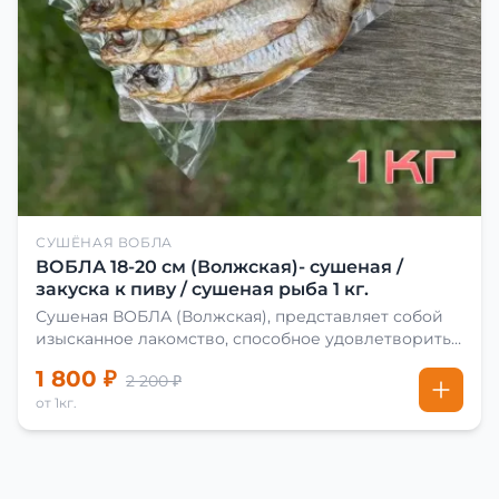
СУШЁНАЯ ВОБЛА
ВОБЛА 18-20 см (Волжская)- сушеная /
закуска к пиву / сушеная рыба 1 кг.
Сушеная ВОБЛА (Волжская), представляет собой
изысканное лакомство, способное удовлетворить
даже самых взыскательных гурманов. Чтобы
1 800 ₽
2 200 ₽
сделать вяленую воблу, её сначала хорошо солят.
от 1кг.
Для этого используют старые рецепты и
современные способы. Благодаря этому рыба
остаётся вкусной и ароматной. Каждый шаг в
приготовлении вяленой воблы делают с учётом
времени года. Это помогает сохранить рыбу