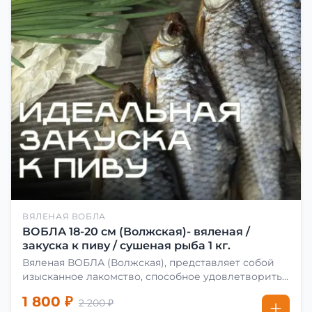
ВЯЛЕНАЯ ВОБЛА
ВОБЛА 18-20 см (Волжская)- вяленая /
закуска к пиву / сушеная рыба 1 кг.
Вяленая ВОБЛА (Волжская), представляет собой
изысканное лакомство, способное удовлетворить
даже самых взыскательных гурманов. Чтобы
1 800 ₽
2 200 ₽
сделать вяленую воблу, её сначала хорошо солят.