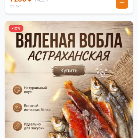
1 450 ₽
от 3кг
-10%