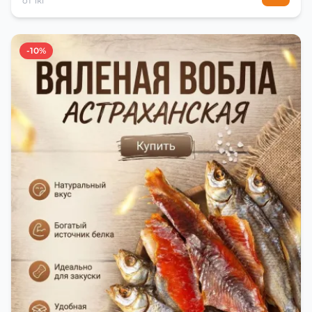
от 1кг
-10%