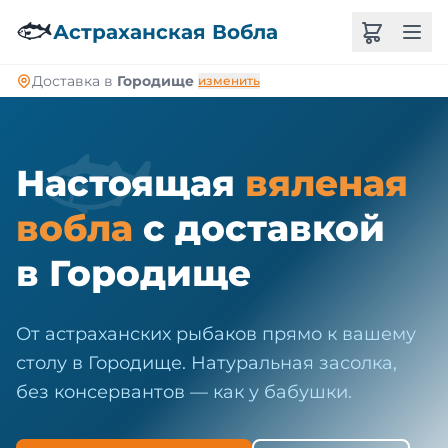
🐠
🐟
Астраханская Вобла
Доставка в
Городище
изменить
🐟
Настоящая
вяленая
вобла
с доставкой
в Городище
От астраханских рыбаков прямо к вашему
столу в Городище. Натуральная засолка,
без консервантов — как у бабушки.