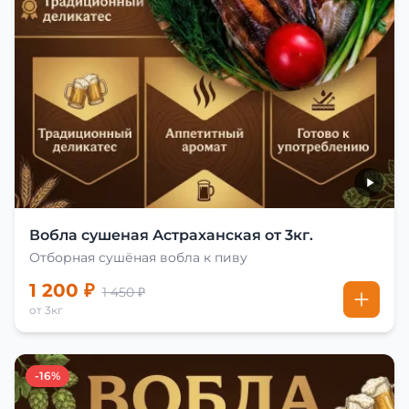
Вобла сушеная Астраханская от 3кг.
Отборная сушёная вобла к пиву
1 200 ₽
1 450 ₽
от 3кг
-16%