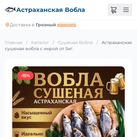
🐟
Астраханская Вобла
Доставка в
Грозный
изменить
Главная
/
Каталог
/
Сушёная Вобла
/
Астраханская
сушеная вобла с икрой от 5кг.
-15%