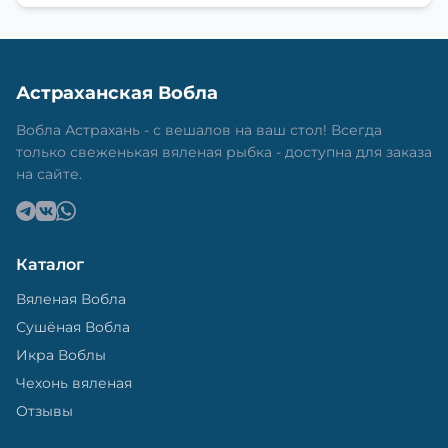
Астраханская Вобла
Вобла Астрахань - с вешалов на ваш стол! Всегда
только свеженькая вяленая рыбка - доступна для заказа
на сайте.
Каталог
Вяленая Вобла
Сушёная Вобла
Икра Воблы
Чехонь вяленая
Отзывы