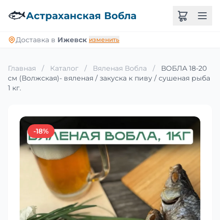
🐟
Астраханская Вобла
Доставка в
Ижевск
изменить
Главная
/
Каталог
/
Вяленая Вобла
/
ВОБЛА 18-20
см (Волжская)- вяленая / закуска к пиву / сушеная рыба
1 кг.
-18%