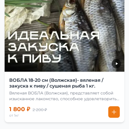
ВОБЛА 18-20 см (Волжская)- вяленая /
закуска к пиву / сушеная рыба 1 кг.
Вяленая ВОБЛА (Волжская), представляет собой
изысканное лакомство, способное удовлетворить
даже самых взыскательных гурманов. Чтобы
1 800 ₽
2 200 ₽
сделать вяленую воблу, её сначала хорошо солят.
от 1кг
Для этого используют старые рецепты и
современные способы. Благодаря этому рыба
остаётся вкусной и ароматной. Каждый шаг в