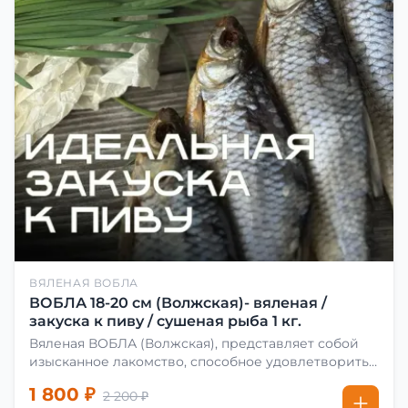
ВЯЛЕНАЯ ВОБЛА
ВОБЛА 18-20 см (Волжская)- вяленая /
закуска к пиву / сушеная рыба 1 кг.
Вяленая ВОБЛА (Волжская), представляет собой
изысканное лакомство, способное удовлетворить
даже самых взыскательных гурманов. Чтобы
1 800 ₽
2 200 ₽
сделать вяленую воблу, её сначала хорошо солят.