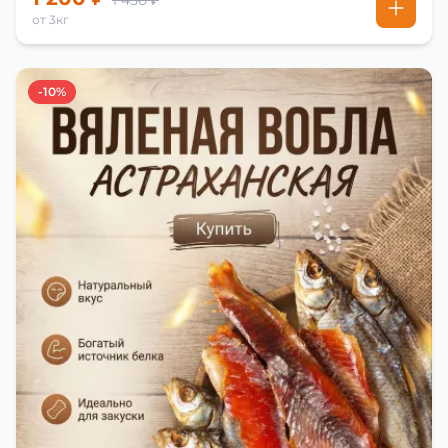
1 450 ₽
от 3кг
-10%