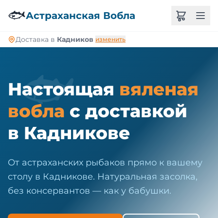
🐠
🐟
Астраханская Вобла
Доставка в
Кадников
изменить
🐟
Настоящая
вяленая
вобла
с доставкой
в Кадникове
От астраханских рыбаков прямо к вашему
столу в Кадникове. Натуральная засолка,
без консервантов — как у бабушки.