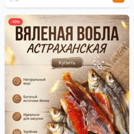
от 1кг
-10%