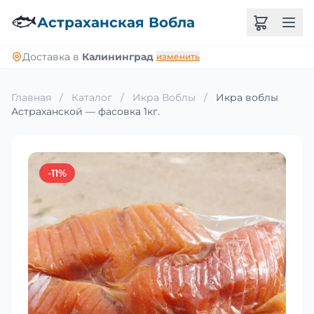
🐟
Астраханская Вобла
Доставка в
Калининград
изменить
Главная
/
Каталог
/
Икра Воблы
/
Икра воблы
Астраханской — фасовка 1кг.
-11%