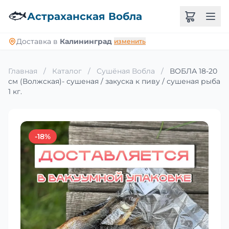
🐟
Астраханская Вобла
Доставка в
Калининград
изменить
Главная
/
Каталог
/
Сушёная Вобла
/
ВОБЛА 18-20
см (Волжская)- сушеная / закуска к пиву / сушеная рыба
1 кг.
-18%