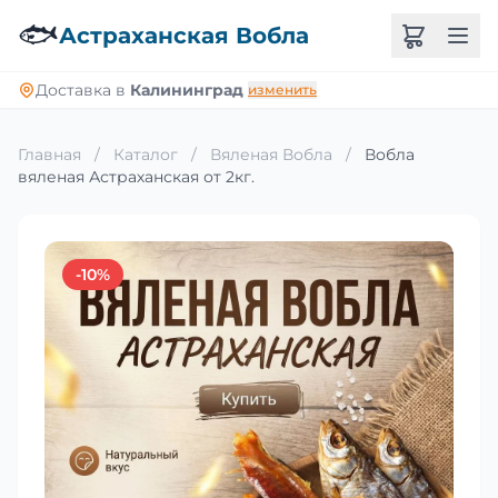
🐟
Астраханская Вобла
Доставка в
Калининград
изменить
Главная
/
Каталог
/
Вяленая Вобла
/
Вобла
вяленая Астраханская от 2кг.
-10%