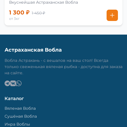
Вкуснейшая Астраханская Вобла
1 300 ₽
1 450 ₽
от 3кг
Астраханская Вобла
Вобла Астрахань - с вешалов на ваш стол! Всегда
только свеженькая вяленая рыбка - доступна для заказа
на сайте.
Каталог
Вяленая Вобла
Сушёная Вобла
Икра Воблы