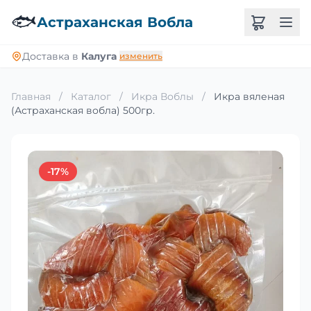
🐟
Астраханская Вобла
Доставка в
Калуга
изменить
Главная
/
Каталог
/
Икра Воблы
/
Икра вяленая
(Астраханская вобла) 500гр.
-17%