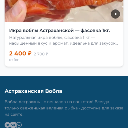
Икра воблы Астраханской — фасовка 1кг.
Натуральная икра воблы, фасовка 1 кг —
насыщенный вкус и аромат, идеальна для закусок
и приготовления блюд.
2 400 ₽
2 700 ₽
от 1кг
Астраханская Вобла
Вобла Астрахань - с вешалов на ваш стол! Всегда
только свеженькая вяленая рыбка - доступна для заказа
на сайте.